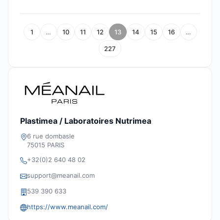
1
…
10
11
12
13
14
15
16
…
227
Plastimea / Laboratoires Nutrimea
6 rue dombasle
75015 PARIS
+32(0)2 640 48 02
support@meanail.com
539 390 633
https://www.meanail.com/