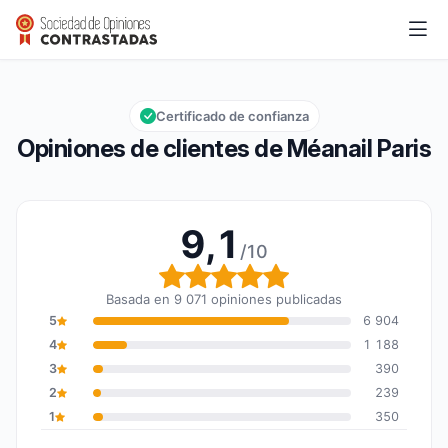
Méanail Paris
9,1/10
Calificación global: 9,1 de 10
Certificado de confianza
Opiniones de clientes de Méanail Paris
9,1
/10
Calificación global: 9,1 
Basada en 9 071 opiniones publicadas
5
6 904
4
1 188
3
390
2
239
1
350