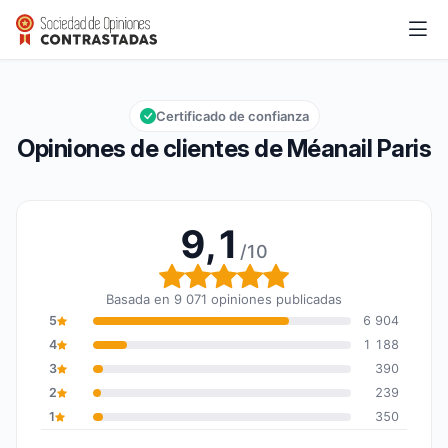
Méanail Paris
9,1/10
Calificación global: 9,1 de 10
Certificado de confianza
Opiniones de clientes de Méanail Paris
9,1
/10
Calificación global: 9,1 
Basada en 9 071 opiniones publicadas
5
6 904
4
1 188
3
390
2
239
1
350