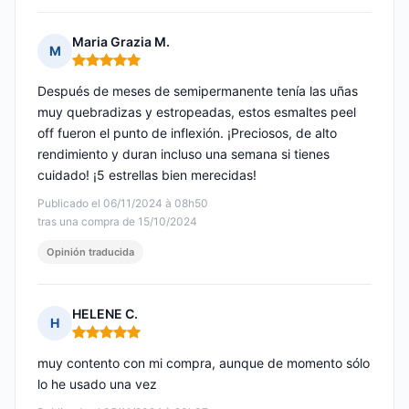
Maria Grazia M.
M
Nota: 5 de 5
Después de meses de semipermanente tenía las uñas
muy quebradizas y estropeadas, estos esmaltes peel
off fueron el punto de inflexión. ¡Preciosos, de alto
rendimiento y duran incluso una semana si tienes
cuidado! ¡5 estrellas bien merecidas!
Publicado el 06/11/2024 à 08h50
tras una compra de 15/10/2024
Opinión traducida
HELENE C.
H
Nota: 5 de 5
muy contento con mi compra, aunque de momento sólo
lo he usado una vez