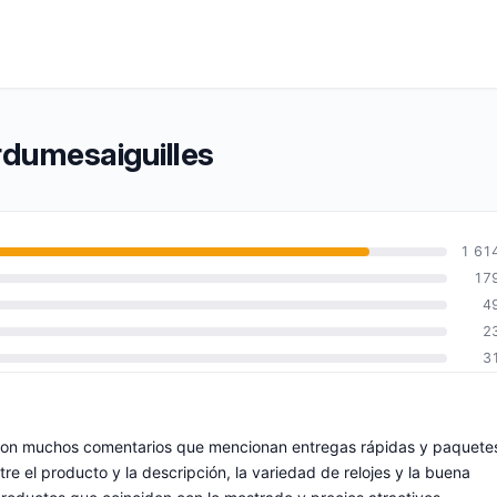
rdumesaiguilles
1 61
17
4
2
3
o, con muchos comentarios que mencionan entregas rápidas y paquete
tre el producto y la descripción, la variedad de relojes y la buena