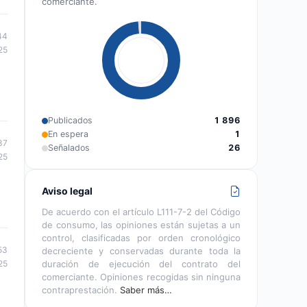
comerciante.
44
25
Publicados
1 896
En espera
1
37
Señalados
26
25
Aviso legal
De acuerdo con el artículo L111-7-2 del Código
de consumo, las opiniones están sujetas a un
control, clasificadas por orden cronológico
53
decreciente y conservadas durante toda la
25
duración de ejecución del contrato del
comerciante. Opiniones recogidas sin ninguna
contraprestación.
Saber más…