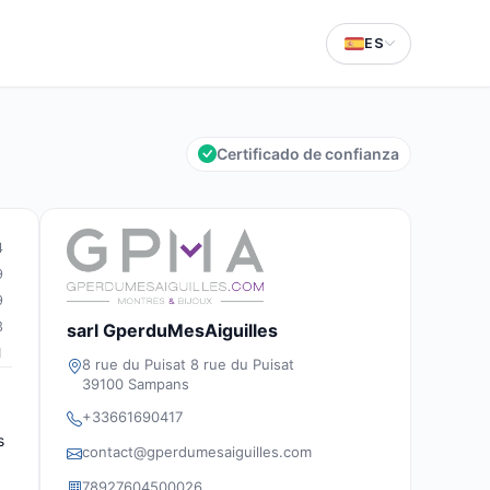
ES
Certificado de confianza
4
9
9
3
sarl GperduMesAiguilles
1
8 rue du Puisat 8 rue du Puisat
39100 Sampans
+33661690417
s
contact@gperdumesaiguilles.com
78927604500026