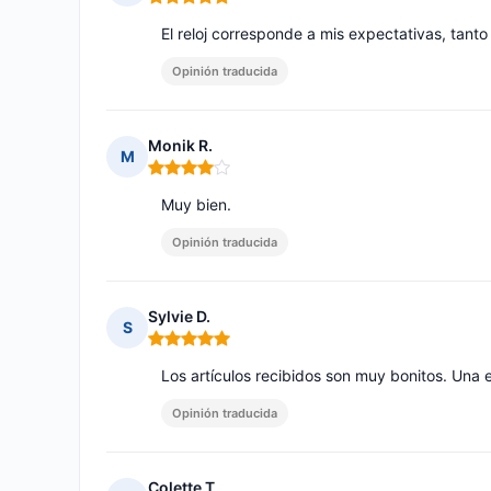
Nota: 5 de 5
El reloj corresponde a mis expectativas, tant
Opinión traducida
Monik R.
M
Nota: 4 de 5
Muy bien.
Opinión traducida
Sylvie D.
S
Nota: 5 de 5
Los artículos recibidos son muy bonitos. Una
Opinión traducida
Colette T.