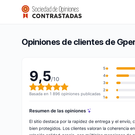
Gperdumesaiguilles
9,5/10
(1 896 opiniones)
Calificación global: 9,5 de 10
Opiniones de clientes de Gpe
5
9,5
4
/10
3
Calificación global: 9,5 de 10
2
Basada en 1 896 opiniones publicadas
1
Resumen de las opiniones
El sitio destaca por la rapidez de entrega y el enví
bien protegidos. Los clientes valoran la coherencia en