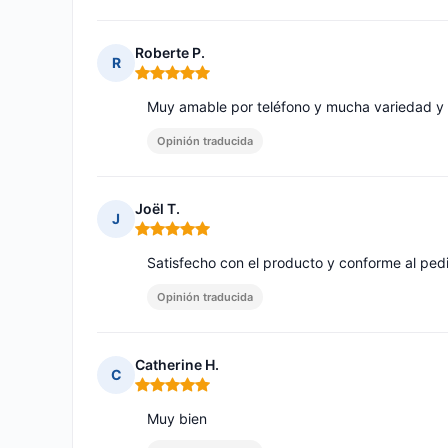
Roberte P.
R
Nota: 5 de 5
Muy amable por teléfono y mucha variedad y b
Opinión traducida
Joël T.
J
Nota: 5 de 5
Satisfecho con el producto y conforme al ped
Opinión traducida
Catherine H.
C
Nota: 5 de 5
Muy bien