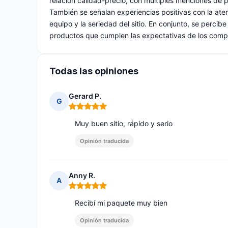
relación calidad-precio, con múltiples menciones de 
También se señalan experiencias positivas con la aten
equipo y la seriedad del sitio. En conjunto, se perci
productos que cumplen las expectativas de los comp
Todas las opiniones
Gerard P.
G
Nota: 5 de 5
Muy buen sitio, rápido y serio
Opinión traducida
Anny R.
A
Nota: 5 de 5
Recibí mi paquete muy bien
Opinión traducida