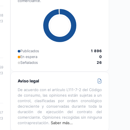
comerciante.
08
23
Publicados
1 896
En espera
0
Señalados
26
59
23
Aviso legal
De acuerdo con el artículo L111-7-2 del Código
de consumo, las opiniones están sujetas a un
control, clasificadas por orden cronológico
decreciente y conservadas durante toda la
duración de ejecución del contrato del
07
comerciante. Opiniones recogidas sin ninguna
23
contraprestación.
Saber más…