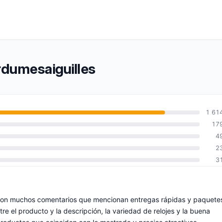
rdumesaiguilles
1 61
17
4
2
3
o, con muchos comentarios que mencionan entregas rápidas y paquete
tre el producto y la descripción, la variedad de relojes y la buena