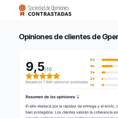
Gperdumesaiguilles
9,5/10
(1 896 opiniones)
Calificación global: 9,5 de 10
Opiniones de clientes de Gpe
5
9,5
4
/10
3
Calificación global: 9,5 de 10
2
Basada en 1 896 opiniones publicadas
1
Resumen de las opiniones
El sitio destaca por la rapidez de entrega y el enví
bien protegidos. Los clientes valoran la coherencia en