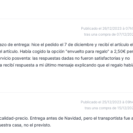
Publicado el 26/12/2023 à 07h
tras una compra de 07/12/20
azo de entrega: hice el pedido el 7 de diciembre y recibí el artículo e
l artículo. Había cogido la opción "envuelto para regalo" a 2,50€ pe
servicio posventa: las respuestas dadas no fueron satisfactorias y no
 recibí respuesta a mi último mensaje explicando que el regalo habí
Publicado el 25/12/2023 à 09h
tras una compra de 15/12/20
 calidad-precio. Entrega antes de Navidad, pero el transportista fue 
uestra casa, no el previsto.