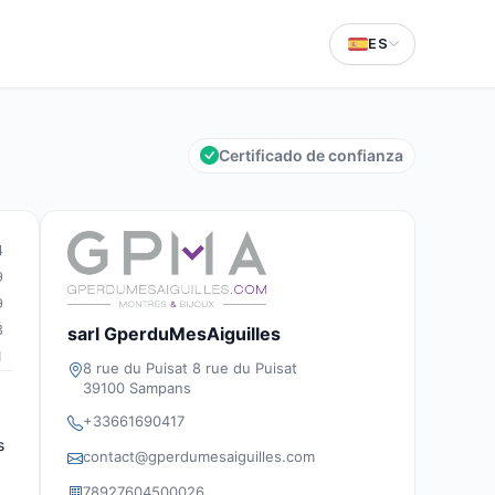
ES
Certificado de confianza
4
9
9
3
sarl GperduMesAiguilles
1
8 rue du Puisat 8 rue du Puisat
39100 Sampans
+33661690417
s
contact@gperdumesaiguilles.com
78927604500026