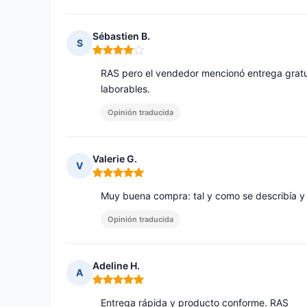
Sébastien B.
S
Nota: 4 de 5
RAS pero el vendedor mencionó entrega gratui
laborables.
Opinión traducida
Valerie G.
V
Nota: 5 de 5
Muy buena compra: tal y como se describía y
Opinión traducida
Adeline H.
A
Nota: 5 de 5
Entrega rápida y producto conforme. RAS