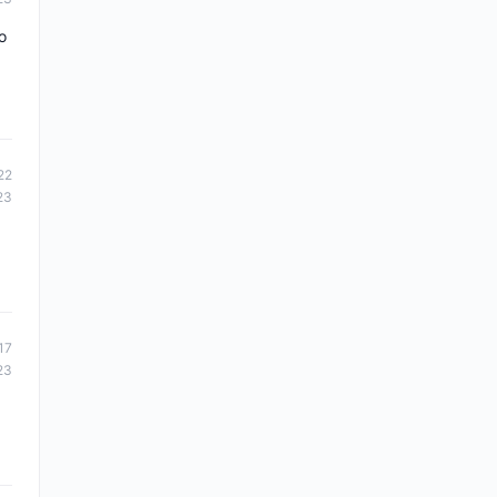
o
22
23
17
23