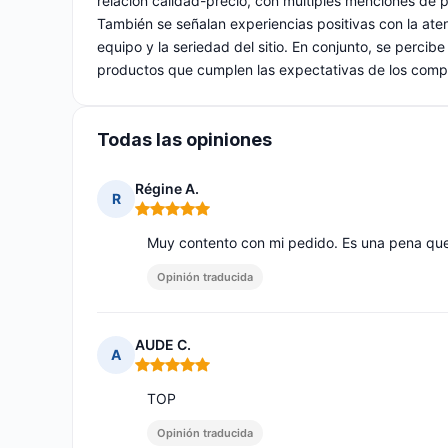
relación calidad-precio, con múltiples menciones de 
También se señalan experiencias positivas con la aten
equipo y la seriedad del sitio. En conjunto, se perci
productos que cumplen las expectativas de los comp
Todas las opiniones
Régine A.
R
Nota: 5 de 5
Muy contento con mi pedido. Es una pena que
Opinión traducida
AUDE C.
A
Nota: 5 de 5
TOP
Opinión traducida