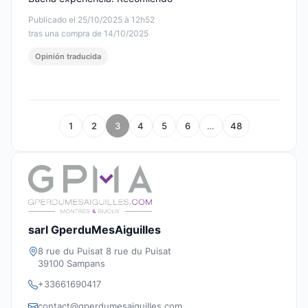
Publicado el 25/10/2025 à 12h52
tras una compra de 14/10/2025
Opinión traducida
1
2
3
4
5
6
…
48
sarl GperduMesAiguilles
8 rue du Puisat 8 rue du Puisat
39100 Sampans
+33661690417
contact@gperdumesaiguilles.com