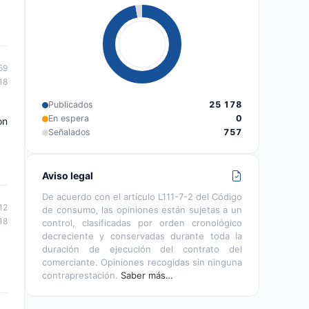
59
18
Publicados
25 178
En espera
0
on
Señalados
757
Aviso legal
De acuerdo con el artículo L111-7-2 del Código
12
de consumo, las opiniones están sujetas a un
18
control, clasificadas por orden cronológico
decreciente y conservadas durante toda la
duración de ejecución del contrato del
comerciante. Opiniones recogidas sin ninguna
contraprestación.
Saber más…