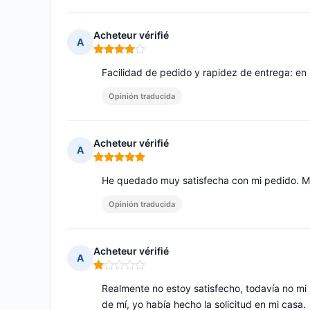
Acheteur vérifié
A
Nota: 4 de 5
Facilidad de pedido y rapidez de entrega: en
Opinión traducida
Acheteur vérifié
A
Nota: 5 de 5
He quedado muy satisfecha con mi pedido. Mu
Opinión traducida
Acheteur vérifié
A
Nota: 1 de 5
Realmente no estoy satisfecho, todavía no mi
de mí, yo había hecho la solicitud en mi casa.