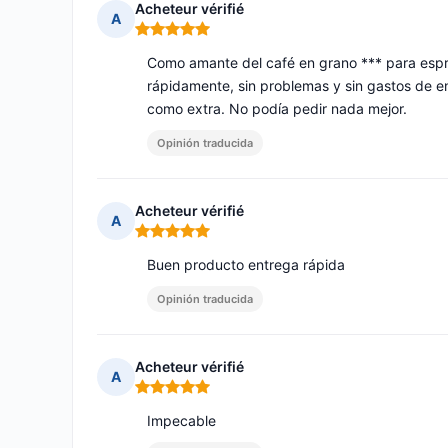
Acheteur vérifié
A
Nota: 5 de 5
Como amante del café en grano *** para espr
rápidamente, sin problemas y sin gastos de e
como extra. No podía pedir nada mejor.
Opinión traducida
Acheteur vérifié
A
Nota: 5 de 5
Buen producto entrega rápida
Opinión traducida
Acheteur vérifié
A
Nota: 5 de 5
Impecable