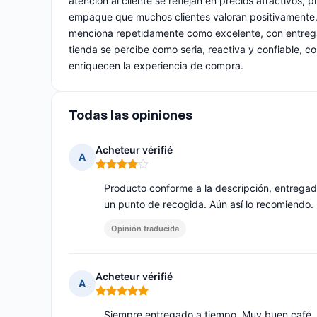
atención al cliente se reflejan en precios atractivos,
empaque que muchos clientes valoran positivamente. L
menciona repetidamente como excelente, con entregas
tienda se percibe como seria, reactiva y confiable, co
enriquecen la experiencia de compra.
Todas las opiniones
Acheteur vérifié
A
Nota: 4 de 5
Producto conforme a la descripción, entrega
un punto de recogida. Aún así lo recomiendo.
Opinión traducida
Acheteur vérifié
A
Nota: 5 de 5
Siempre entregado a tiempo, Muy buen café