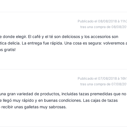
Publicado el 08/08/2018 à 11h
tras una compra de 08/08/20
onde elegir. El café y el té son deliciosos y los accesorios son
tica delicia. La entrega fue rápida. Una cosa es segura: volveremos 
s gratis!
Publicado el 07/08/2018 à 16h
tras una compra de 07/08/20
 una gran variedad de productos, incluidas tazas premedidas que no
te llegó muy rápido y en buenas condiciones. Las cajas de tazas
recibir unas galletas muy sabrosas.