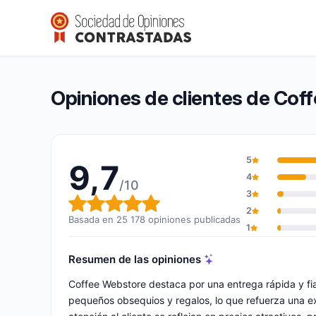
Coffee Webstore
9,7/10
(25 178 opiniones)
Calificación global: 9,7 de 10
Opiniones de clientes de Cof
5
9,7
4
/10
3
Calificación global: 9,7 de 10
2
Basada en 25 178 opiniones publicadas
1
Resumen de las opiniones
Coffee Webstore destaca por una entrega rápida y fi
pequeños obsequios y regalos, lo que refuerza una e