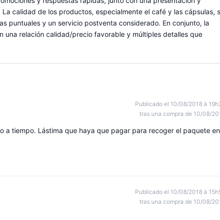
 promociones y respuestas rápidas, junto con una presentación y
a calidad de los productos, especialmente el café y las cápsulas, 
 puntuales y un servicio postventa considerado. En conjunto, la
n una relación calidad/precio favorable y múltiples detalles que
Publicado el 10/08/2018 à 19h
tras una compra de 10/08/20
do a tiempo. Lástima que haya que pagar para recoger el paquete en
Publicado el 10/08/2018 à 15h
tras una compra de 10/08/20