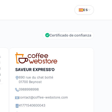
ES
Certificado de confianza
k
1
2
SAVEUR EXPRESS'O
8
690 rue du chat botté
2
01700 Beynost
0988998998
contact@coffee-webstore.com
41771540600043