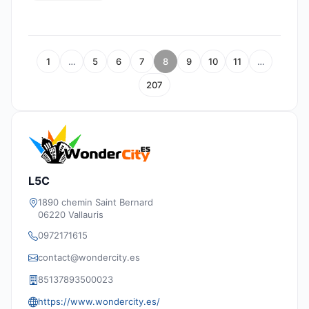
1
…
5
6
7
8
9
10
11
…
207
L5C
1890 chemin Saint Bernard
06220 Vallauris
0972171615
contact@wondercity.es
85137893500023
https://www.wondercity.es/