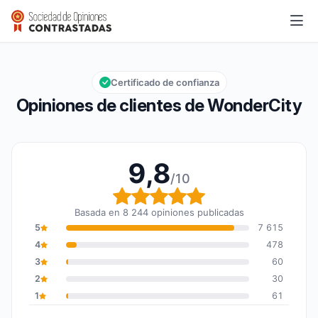
WonderCity
9,8/10
Calificación global: 9,8 de 10
Certificado de confianza
Opiniones de clientes de WonderCity
9,8
/10
Calificación global: 9,8
Basada en 8 244 opiniones publicadas
5
7 615
4
478
3
60
2
30
1
61