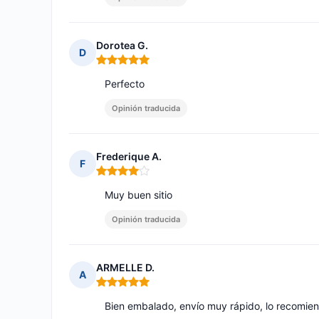
Dorotea G.
D
Nota: 5 de 5
Perfecto
Opinión traducida
Frederique A.
F
Nota: 4 de 5
Muy buen sitio
Opinión traducida
ARMELLE D.
A
Nota: 5 de 5
Bien embalado, envío muy rápido, lo recomien