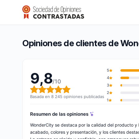
WonderCity
9,8/10
(8 245 opiniones)
Calificación global: 9,8 de 10
Opiniones de clientes de Won
5
9,8
4
/10
3
Calificación global: 9,8 de 10
2
Basada en 8 245 opiniones publicadas
1
Resumen de las opiniones
WonderCity se destaca por la calidad del producto y la 
acabado, colores y presentación, y los clientes des