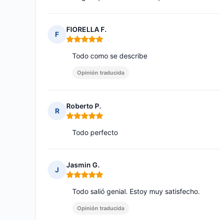
FIORELLA F.
F
Nota: 5 de 5
Todo como se describe
Opinión traducida
Roberto P.
R
Nota: 5 de 5
Todo perfecto
Jasmin G.
J
Nota: 5 de 5
Todo salió genial. Estoy muy satisfecho.
Opinión traducida