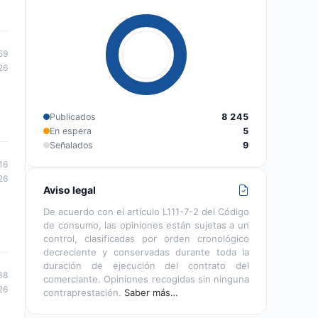
59
26
Publicados
8 245
En espera
5
Señalados
9
16
26
Aviso legal
De acuerdo con el artículo L111-7-2 del Código
de consumo, las opiniones están sujetas a un
control, clasificadas por orden cronológico
decreciente y conservadas durante toda la
duración de ejecución del contrato del
38
comerciante. Opiniones recogidas sin ninguna
26
contraprestación.
Saber más…