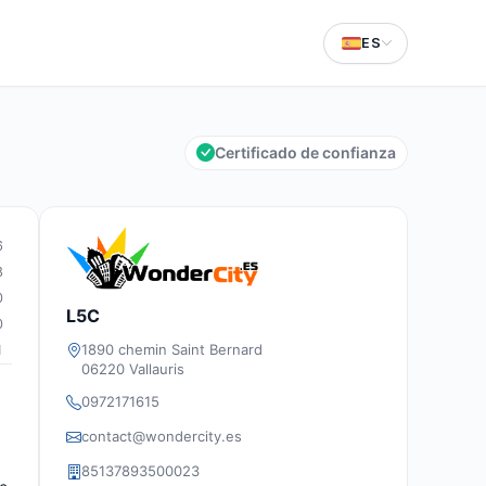
ES
Certificado de confianza
6
8
0
L5C
0
1890 chemin Saint Bernard
1
06220 Vallauris
0972171615
contact@wondercity.es
85137893500023