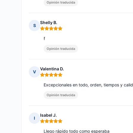
Opinión traducida
Shelly B.
S
Nota: 5 de 5
f
Opinión traducida
Valentina D.
V
Nota: 5 de 5
Excepcionales en todo, orden, tiempos y cali
Opinión traducida
Isabel J.
I
Nota: 5 de 5
Llego rápido todo como esperaba