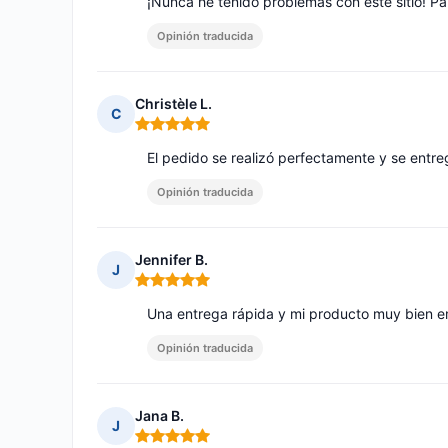
¡Nunca he tenido problemas con este sitio! Pa
Opinión traducida
Christèle L.
C
Nota: 5 de 5
El pedido se realizó perfectamente y se entr
Opinión traducida
Jennifer B.
J
Nota: 5 de 5
Una entrega rápida y mi producto muy bien e
Opinión traducida
Jana B.
J
Nota: 5 de 5