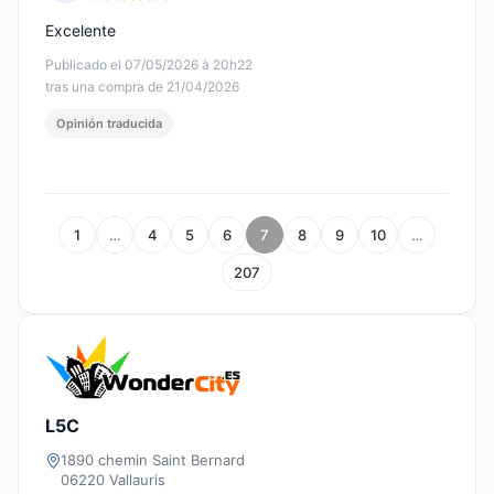
Nota: 5 de 5
Excelente
Publicado el 07/05/2026 à 20h22
tras una compra de 21/04/2026
Opinión traducida
1
…
4
5
6
7
8
9
10
…
207
L5C
1890 chemin Saint Bernard
06220 Vallauris