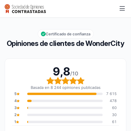
WonderCity
9,8/10
Calificación global: 9,8 de 10
Certificado de confianza
Opiniones de clientes de WonderCity
9,8
/10
Calificación global: 9,8
Basada en 8 244 opiniones publicadas
5
7 615
4
478
3
60
2
30
1
61