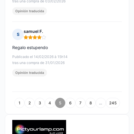
tras una compra de 03/02/2026
Opinión traducida
samuel F.
S
Nota: 4 de 5
Regalo estupendo
Publicado el 14/02/2026 à 15h14
tras una compra de 31/01/2026
Opinión traducida
1
2
3
4
5
6
7
8
…
245