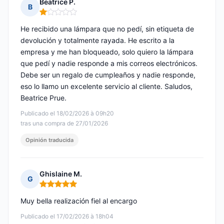
Beatrice P.
B
Nota: 1 de 5
He recibido una lámpara que no pedí, sin etiqueta de
devolución y totalmente rayada. He escrito a la
empresa y me han bloqueado, solo quiero la lámpara
que pedí y nadie responde a mis correos electrónicos.
Debe ser un regalo de cumpleaños y nadie responde,
eso lo llamo un excelente servicio al cliente. Saludos,
Beatrice Prue.
Publicado el 18/02/2026 à 09h20
tras una compra de 27/01/2026
Opinión traducida
Ghislaine M.
G
Nota: 5 de 5
Muy bella realización fiel al encargo
Publicado el 17/02/2026 à 18h04