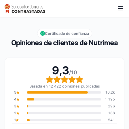
Nutrimea
9,3/10
Calificación global: 9,3 de 10
Certificado de confianza
Opiniones de clientes de Nutrimea
9,3
/10
Calificación global: 9,3
Basada en 12 422 opiniones publicadas
5
10,2k
4
1 195
3
296
2
188
1
541