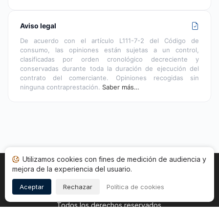
Aviso legal
De acuerdo con el artículo L111-7-2 del Código de
consumo, las opiniones están sujetas a un control,
clasificadas por orden cronológico decreciente y
conservadas durante toda la duración de ejecución del
contrato del comerciante. Opiniones recogidas sin
ninguna contraprestación.
Saber más…
Utilizamos cookies con fines de medición de audiencia y
mejora de la experiencia del usuario.
Inicio
Estado opiniones
Categorías
CGU
Cookies
Legal
Aceptar
Rechazar
Política de cookies
Copyright © 2026
Sociedad de Opiniones Contrastadas
.
Todos los derechos reservados.