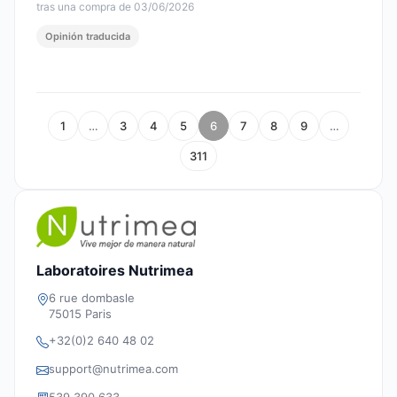
tras una compra de 03/06/2026
Opinión traducida
1
…
3
4
5
6
7
8
9
…
311
Laboratoires Nutrimea
6 rue dombasle
75015 Paris
+32(0)2 640 48 02
support@nutrimea.com