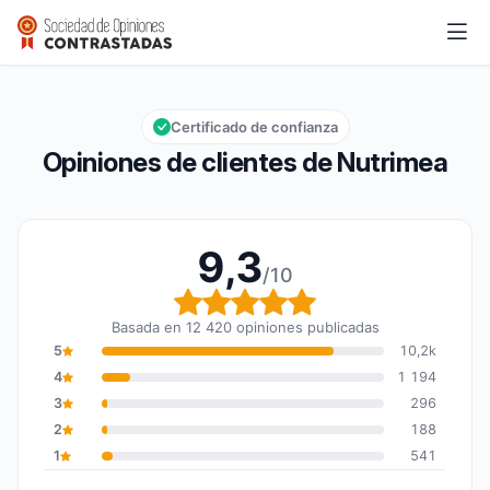
Nutrimea
9,3/10
Calificación global: 9,3 de 10
Certificado de confianza
Opiniones de clientes de Nutrimea
9,3
/10
Calificación global: 9,3
Basada en 12 420 opiniones publicadas
5
10,2k
4
1 194
3
296
2
188
1
541