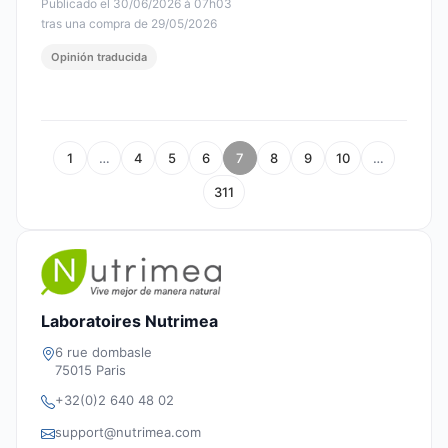
Publicado el 30/06/2026 à 07h03
tras una compra de 29/05/2026
Opinión traducida
1
…
4
5
6
7
8
9
10
…
311
Laboratoires Nutrimea
6 rue dombasle
75015 Paris
+32(0)2 640 48 02
support@nutrimea.com