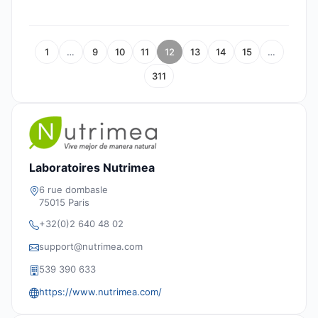
1
…
9
10
11
12
13
14
15
…
311
Laboratoires Nutrimea
6 rue dombasle
75015 Paris
+32(0)2 640 48 02
support@nutrimea.com
539 390 633
https://www.nutrimea.com/