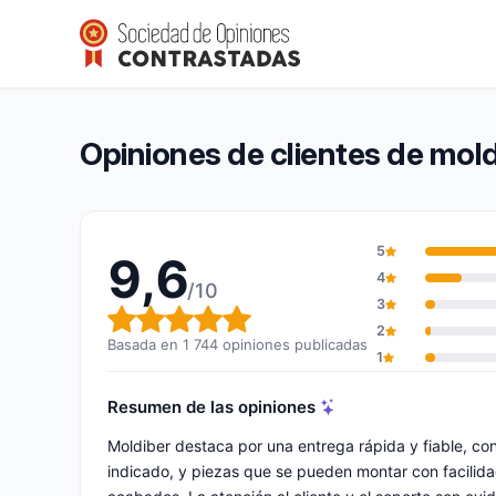
moldiber
9,6/10
(1 744 opiniones)
Calificación global: 9,6 de 10
Opiniones de clientes de mold
5
9,6
4
/10
3
Calificación global: 9,6 de 10
2
Basada en 1 744 opiniones publicadas
1
Resumen de las opiniones
Moldiber destaca por una entrega rápida y fiable, co
indicado, y piezas que se pueden montar con facili