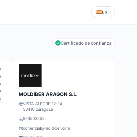
ES
Certificado de confianza
3
0
8
0
MOLDIBER ARAGON S.L.
3
VISTA ALEGRE 12-14
50410 zaragoza
976503252
comercial@moldiber.com