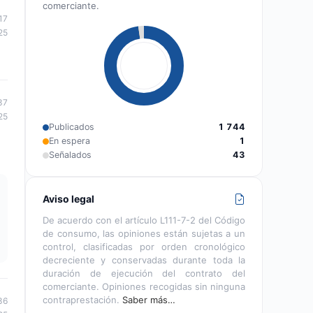
comerciante.
17
25
37
25
Publicados
1 744
En espera
1
Señalados
43
Aviso legal
De acuerdo con el artículo L111-7-2 del Código
de consumo, las opiniones están sujetas a un
control, clasificadas por orden cronológico
decreciente y conservadas durante toda la
duración de ejecución del contrato del
comerciante. Opiniones recogidas sin ninguna
contraprestación.
Saber más…
36