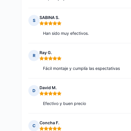
SABINA S.
S
Nota: 5 de 5
Han sido muy efectivos.
Ray G.
R
Nota: 5 de 5
Fácil montaje y cumplía las espectativas
David M.
D
Nota: 5 de 5
Efectivo y buen precio
Concha F.
C