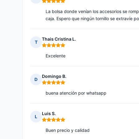
Nota: 5 de 5
La bolsa donde venían los accesorios se rompi
caja. Espero que ningún tornillo se extravíe po
Thais Cristina L.
T
Nota: 5 de 5
Excelente
Domingo B.
D
Nota: 5 de 5
buena atención por whatsapp
Luis S.
L
Nota: 5 de 5
Buen precio y calidad