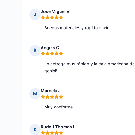
Jose Miguel V.
J
Nota: 5 de 5
Buenos materiales y rápido envío
Àngels C.
À
Nota: 5 de 5
La entrega muy rápida y la caja americana de
genial!!
Marcela J.
M
Nota: 5 de 5
Muy conforme
Rudolf Thomas L.
R