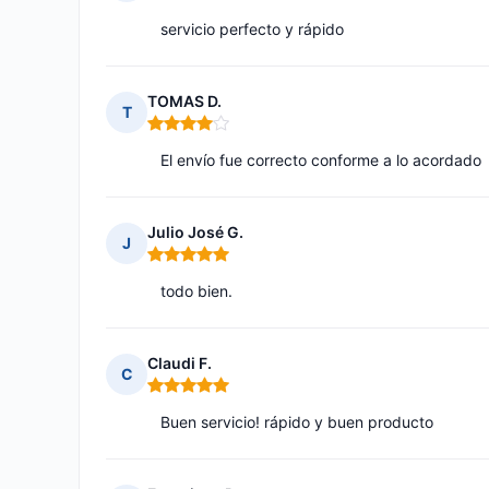
Nota: 5 de 5
servicio perfecto y rápido
TOMAS D.
T
Nota: 4 de 5
El envío fue correcto conforme a lo acordado
Julio José G.
J
Nota: 5 de 5
todo bien.
Claudi F.
C
Nota: 5 de 5
Buen servicio! rápido y buen producto