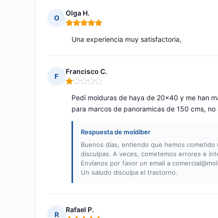
Olga H.
O
Nota: 5 de 5
Una experiencia muy satisfactoria,
Francisco C.
F
Nota: 1 de 5
Pedí molduras de haya de 20x40 y me han ma
para marcos de panoramicas de 150 cms, no a
Respuesta de moldiber
Buenos días, entiendo que hemos cometido un
disculpas. A veces, cometemos errores e int
Envíanos por favor un email a
comercial@mol
Un saludo disculpa el trastorno.
Rafael P.
R