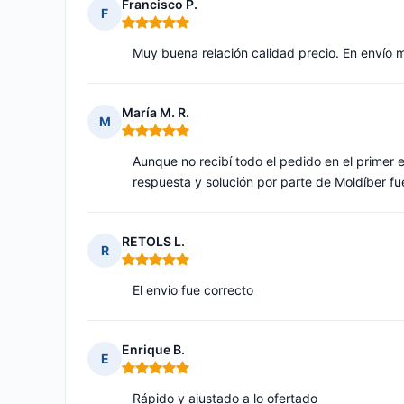
Francisco P.
F
Nota: 5 de 5
Muy buena relación calidad precio. En envío 
María M. R.
M
Nota: 5 de 5
Aunque no recibí todo el pedido en el primer 
respuesta y solución por parte de Moldíber fu
RETOLS L.
R
Nota: 5 de 5
El envio fue correcto
Enrique B.
E
Nota: 5 de 5
Rápido y ajustado a lo ofertado