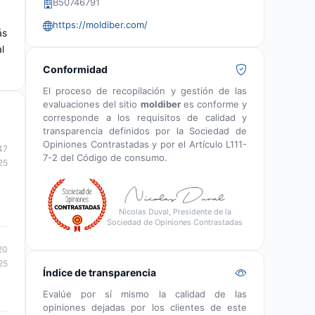
B50746791
https://moldiber.com/
ás
l
Conformidad
El proceso de recopilación y gestión de las
evaluaciones del sitio
moldiber
es conforme y
corresponde a los requisitos de calidad y
transparencia definidos por la Sociedad de
Opiniones Contrastadas y por el Artículo L111-
47
7-2 del Código de consumo.
25
Nicolas Duval, Presidente de la
Sociedad de Opiniones Contrastadas
20
25
Índice de transparencia
Evalúe por sí mismo la calidad de las
opiniones dejadas por los clientes de este