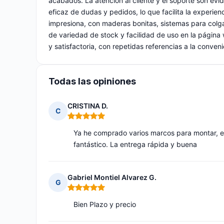
acabados. La atención al cliente y el soporte son evi
eficaz de dudas y pedidos, lo que facilita la experie
impresiona, con maderas bonitas, sistemas para colga
de variedad de stock y facilidad de uso en la página 
y satisfactoria, con repetidas referencias a la conve
Todas las opiniones
CRISTINA D.
C
Nota: 5 de 5
Ya he comprado varios marcos para montar, el
fantástico. La entrega rápida y buena
Gabriel Montiel Alvarez G.
G
Nota: 5 de 5
Bien Plazo y precio