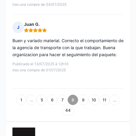
tras una compra de 04/07/2025
Juan G.
J
Nota: 5 de 5
Buen y variado material. Correcto el comportamiento de
la agencia de transporte con la que trabajan. Buena
organizacion para hacer el seguimiento del paquete.
Publicado el 13/07/2025 à 12h10
tras una compra de 01/07/2025
1
…
5
6
7
8
9
10
11
…
44