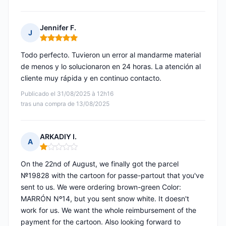
Jennifer F.
J
Nota: 5 de 5
Todo perfecto. Tuvieron un error al mandarme material
de menos y lo solucionaron en 24 horas. La atención al
cliente muy rápida y en continuo contacto.
Publicado el 31/08/2025 à 12h16
tras una compra de 13/08/2025
ARKADIY I.
A
Nota: 1 de 5
On the 22nd of August, we finally got the parcel
№19828 with the cartoon for passe-partout that you've
sent to us. We were ordering brown-green Color:
MARRÓN Nº14, but you sent snow white. It doesn't
work for us. We want the whole reimbursement of the
payment for the cartoon. Also looking forward to