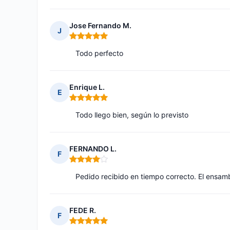
Jose Fernando M.
J
Nota: 5 de 5
Todo perfecto
Enrique L.
E
Nota: 5 de 5
Todo llego bien, según lo previsto
FERNANDO L.
F
Nota: 4 de 5
Pedido recibido en tiempo correcto. El ensamb
FEDE R.
F
Nota: 5 de 5