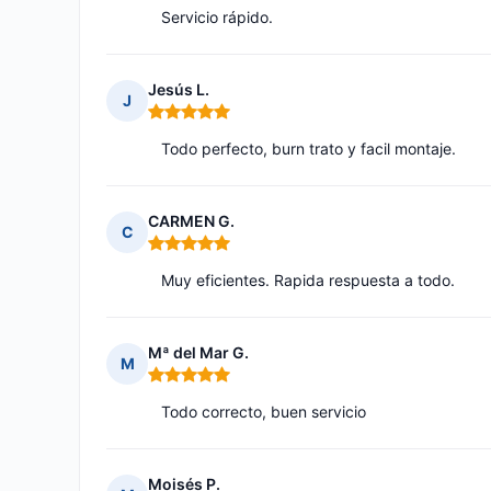
Servicio rápido.
Jesús L.
J
Nota: 5 de 5
Todo perfecto, burn trato y facil montaje.
CARMEN G.
C
Nota: 5 de 5
Muy eficientes. Rapida respuesta a todo.
Mª del Mar G.
M
Nota: 5 de 5
Todo correcto, buen servicio
Moisés P.