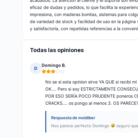
acabados. La atención al cliente y el soporte son evi
eficaz de dudas y pedidos, lo que facilita la experie
impresiona, con maderas bonitas, sistemas para colga
de variedad de stock y facilidad de uso en la página 
y satisfactoria, con repetidas referencias a la conve
Todas las opiniones
Domingo B.
D
Nota: 3 de 5
No se si esta opinion sirve YA QUE si recib
OK.... Pero si soy ESTRICTAMENTE CONSECUE
POR ESO SERÍA POCO PRUDENTE poneros C
CRACKS.... os pongo al menos 3. OS PARECE
Respuesta de moldiber
Nos parece perfecto Domingo
seguro que