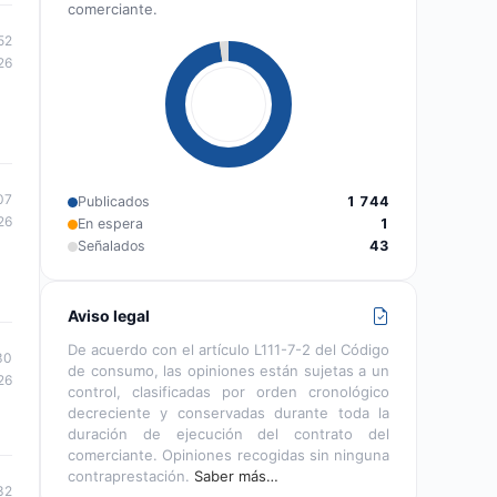
comerciante.
52
26
07
Publicados
1 744
26
En espera
1
Señalados
43
Aviso legal
De acuerdo con el artículo L111-7-2 del Código
30
de consumo, las opiniones están sujetas a un
26
control, clasificadas por orden cronológico
decreciente y conservadas durante toda la
duración de ejecución del contrato del
comerciante. Opiniones recogidas sin ninguna
contraprestación.
Saber más…
32