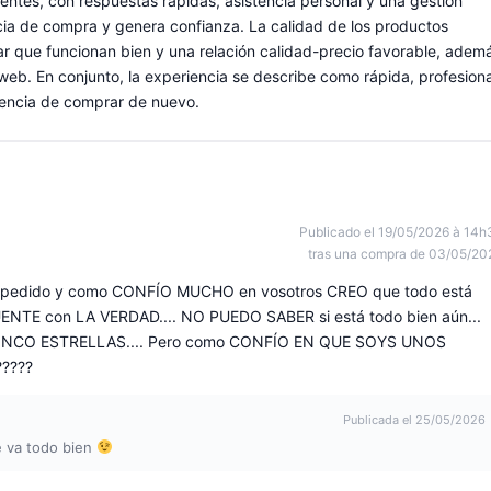
dentes, con respuestas rápidas, asistencia personal y una gestión
ncia de compra y genera confianza. La calidad de los productos
r que funcionan bien y una relación calidad-precio favorable, adem
web. En conjunto, la experiencia se describe como rápida, profesiona
niencia de comprar de nuevo.
Publicado el 19/05/2026 à 14h
tras una compra de 03/05/20
i mi pedido y como CONFÍO MUCHO en vosotros CREO que todo está
NTE con LA VERDAD.... NO PUEDO SABER si está todo bien aún...
INCO ESTRELLAS.... Pero como CONFÍO EN QUE SOYS UNOS
?????
Publicada el 25/05/2026
 va todo bien