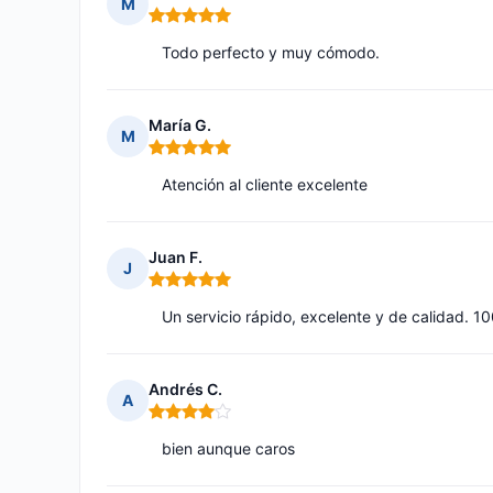
M
Nota: 5 de 5
Todo perfecto y muy cómodo.
María G.
M
Nota: 5 de 5
Atención al cliente excelente
Juan F.
J
Nota: 5 de 5
Un servicio rápido, excelente y de calidad.
Andrés C.
A
Nota: 4 de 5
bien aunque caros