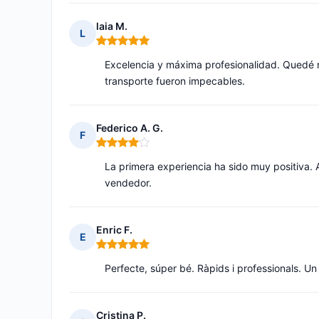
laia M.
L
Nota: 5 de 5
Excelencia y máxima profesionalidad. Quedé m
transporte fueron impecables.
Federico A. G.
F
Nota: 4 de 5
La primera experiencia ha sido muy positiva. 
vendedor.
Enric F.
E
Nota: 5 de 5
Perfecte, súper bé. Ràpids i professionals. Un
Cristina P.