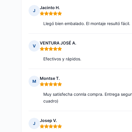
Jacinto H.
J
Nota: 5 de 5
Llegó bien embalado. El montaje resultó fácil.
VENTURA JOSÉ A.
V
Nota: 5 de 5
Efectivos y rápidos.
Montse T.
M
Nota: 5 de 5
Muy satisfecha connla compra. Entrega segun 
cuadro)
Josep V.
J
Nota: 5 de 5