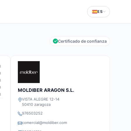
ES
Certificado de confianza
3
0
8
0
MOLDIBER ARAGON S.L.
3
VISTA ALEGRE 12-14
50410 zaragoza
976503252
comercial@moldiber.com