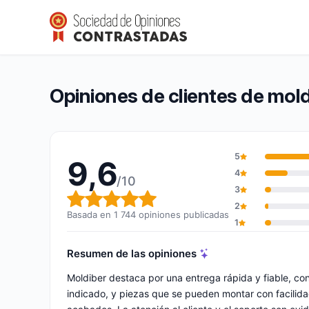
moldiber
9,6/10
(1 744 opiniones)
Calificación global: 9,6 de 10
Opiniones de clientes de mold
5
9,6
4
/10
3
Calificación global: 9,6 de 10
2
Basada en 1 744 opiniones publicadas
1
Resumen de las opiniones
Moldiber destaca por una entrega rápida y fiable, co
indicado, y piezas que se pueden montar con facili