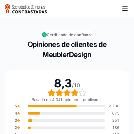
MeublerDesign
8,3/10
Calificación global: 8,3 de 10
Certificado de confianza
Opiniones de clientes de
MeublerDesign
8,3
/10
Calificación global: 8,3
Basada en 4 341 opiniones publicadas
5
2 730
4
675
3
251
2
186