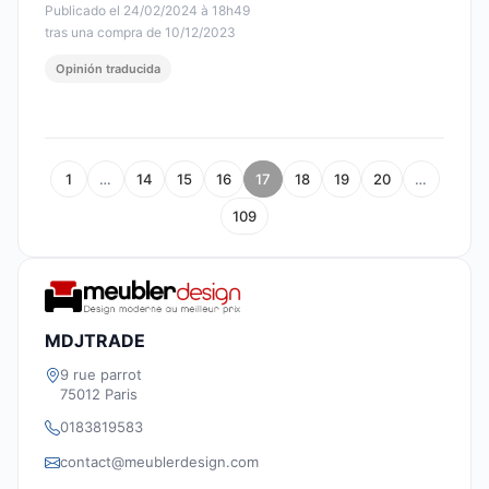
Publicado el 24/02/2024 à 18h49
tras una compra de 10/12/2023
Opinión traducida
1
…
14
15
16
17
18
19
20
…
109
MDJTRADE
9 rue parrot
75012 Paris
0183819583
contact@meublerdesign.com