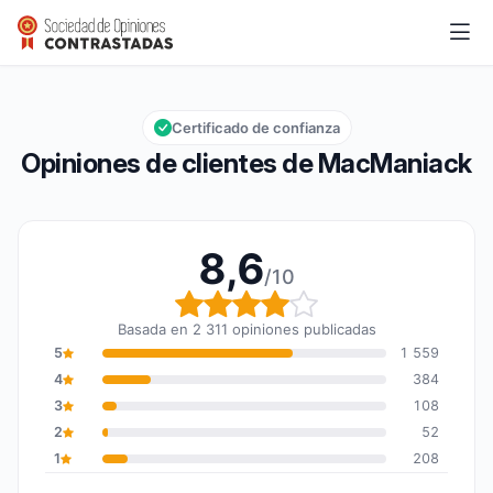
MacManiack
8,6/10
Calificación global: 8,6 de 10
Certificado de confianza
Opiniones de clientes de MacManiack
8,6
/10
Calificación global: 8,6
Basada en 2 311 opiniones publicadas
5
1 559
4
384
3
108
2
52
1
208