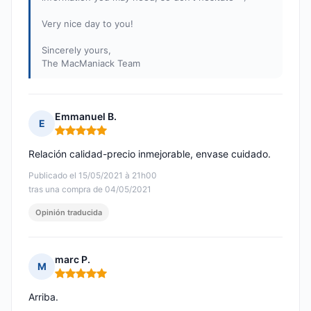
Very nice day to you!
Sincerely yours,
The MacManiack Team
Emmanuel B.
E
Nota: 5 de 5
Relación calidad-precio inmejorable, envase cuidado.
Publicado el 15/05/2021 à 21h00
tras una compra de 04/05/2021
Opinión traducida
marc P.
M
Nota: 5 de 5
Arriba.