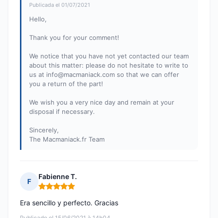
Publicada el 01/07/2021
Hello,
Thank you for your comment!
We notice that you have not yet contacted our team
about this matter: please do not hesitate to write to
us at
info@macmaniack.com
so that we can offer
you a return of the part!
We wish you a very nice day and remain at your
disposal if necessary.
Sincerely,
The Macmaniack.fr Team
Fabienne T.
F
Nota: 5 de 5
Era sencillo y perfecto. Gracias
Publicado el 15/06/2021 à 14h04