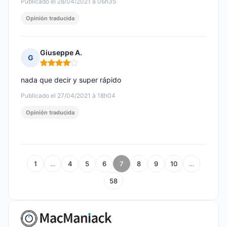
Publicado el 28/04/2021 à 06h35
Opinión traducida
Giuseppe A.
G
Nota: 4 de 5
nada que decir y super rápido
Publicado el 27/04/2021 à 18h04
Opinión traducida
1
…
4
5
6
7
8
9
10
…
58