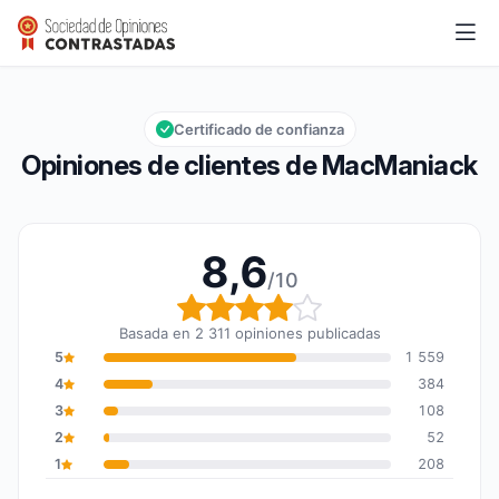
MacManiack
8,6/10
Calificación global: 8,6 de 10
Certificado de confianza
Opiniones de clientes de MacManiack
8,6
/10
Calificación global: 8,6
Basada en 2 311 opiniones publicadas
5
1 559
4
384
3
108
2
52
1
208