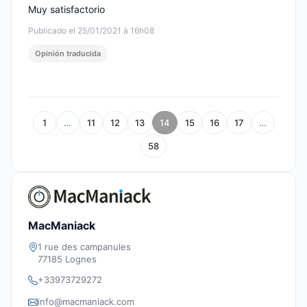
Muy satisfactorio
Publicado el 25/01/2021 à 16h08
Opinión traducida
1
…
11
12
13
14
15
16
17
…
58
MacManiack
1 rue des campanules
77185 Lognes
+33973729272
info@macmaniack.com