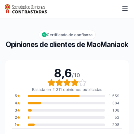
MacManiack
8,6/10
Calificación global: 8,6 de 10
Certificado de confianza
Opiniones de clientes de MacManiack
8,6
/10
Calificación global: 8,6
Basada en 2 311 opiniones publicadas
5
1 559
4
384
3
108
2
52
1
208