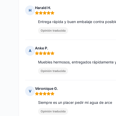
Harald H.
H
Nota: 5 de 5
Entrega rápida y buen embalaje contra posib
Opinión traducida
Anke P.
A
Nota: 5 de 5
Muebles hermosos, entregados rápidamente y f
Opinión traducida
Véronique G.
V
Nota: 5 de 5
Siempre es un placer pedir mi agua de arce
Opinión traducida