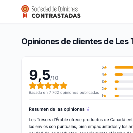
Les Trésors d’Érable
9,5/10
(7 762 opiniones)
Calificación global: 9,5 de 10
Opiniones de clientes de Les 
5
9,5
4
/10
3
Calificación global: 9,5 de 10
2
Basada en 7 762 opiniones publicadas
1
Resumen de las opiniones
Les Trésors d'Érable ofrece productos de Canadá en
los envíos son puntuales, bien empaquetados y los artí