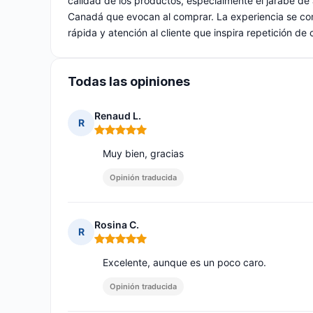
calidad de los productos, especialmente el jarabe de
Canadá que evocan al comprar. La experiencia se com
rápida y atención al cliente que inspira repetición de
Todas las opiniones
Renaud L.
R
Nota: 5 de 5
Muy bien, gracias
Opinión traducida
Rosina C.
R
Nota: 5 de 5
Excelente, aunque es un poco caro.
Opinión traducida