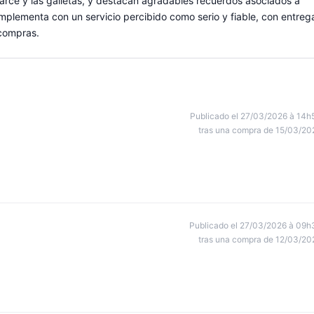
 arce y las galletas, y destacan agradables recuerdos asociados a
plementa con un servicio percibido como serio y fiable, con entreg
 compras.
Publicado el 27/03/2026 à 14h
tras una compra de 15/03/20
Publicado el 27/03/2026 à 09h
tras una compra de 12/03/20