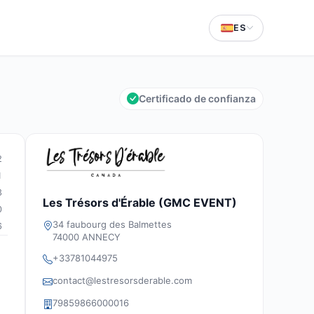
ES
Certificado de confianza
2
1
3
Les Trésors d'Érable (GMC EVENT)
0
34 faubourg des Balmettes
6
74000 ANNECY
+33781044975
contact@lestresorsderable.com
79859866000016