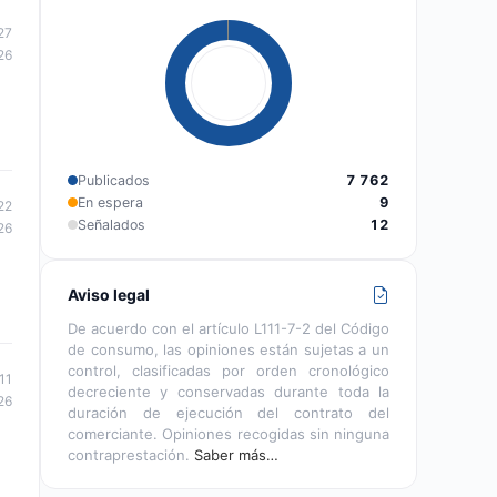
27
26
Publicados
7 762
En espera
9
22
Señalados
12
26
Aviso legal
De acuerdo con el artículo L111-7-2 del Código
de consumo, las opiniones están sujetas a un
control, clasificadas por orden cronológico
11
decreciente y conservadas durante toda la
26
duración de ejecución del contrato del
comerciante. Opiniones recogidas sin ninguna
contraprestación.
Saber más…