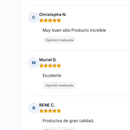
Christophe N.
C
Nota: 5 de 5
Muy buen sitio Producto increíble
Opinión traducida
Muriel D.
M
Nota: 5 de 5
Excelente
Opinión traducida
RENE C.
R
Nota: 5 de 5
Productos de gran calidad.