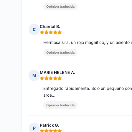
Opinión traducida
Chantal B.
C
Nota: 5 de 5
Hermosa silla, un rojo magnífico, y un asien
Opinión traducida
MARIE HELENE A.
M
Nota: 5 de 5
Entregado rápidamente. Solo un pequeño com
arce...
Opinión traducida
Patrick G.
P