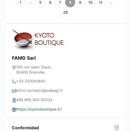
1
…
5
6
7
8
9
10
11
…
26
FAMD Sarl
105 rue saint Gaud
50400 Granville
+33 250061840
infos-contacts@wakagi.fr
489 866 400 00034
https://kyotoboutique.fr/
Conformidad