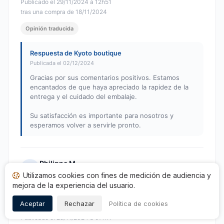
Publicado el 29/11/2024 à 12h51
tras una compra de 18/11/2024
Opinión traducida
Respuesta de Kyoto boutique
Publicada el 02/12/2024
Gracias por sus comentarios positivos. Estamos
encantados de que haya apreciado la rapidez de la
entrega y el cuidado del embalaje.
Su satisfacción es importante para nosotros y
esperamos volver a servirle pronto.
Philippe M.
P
Utilizamos cookies con fines de medición de audiencia y
Nota: 5 de 5
mejora de la experiencia del usuario.
Como se esperaba, bien embalado y entregado a
tiempo.
Aceptar
Rechazar
Política de cookies
Publicado el 29/11/2024 à 07h11