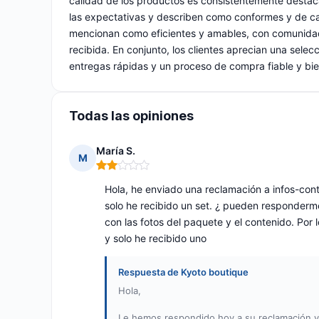
calidad de los productos es consistentemente destacad
las expectativas y describen como conformes y de cali
mencionan como eficientes y amables, con comunidade
recibida. En conjunto, los clientes aprecian una selec
entregas rápidas y un proceso de compra fiable y bi
Todas las opiniones
María S.
M
Nota: 2 de 5
Hola, he enviado una reclamación a
infos-con
solo he recibido un set. ¿ pueden responderme
con las fotos del paquete y el contenido. Por
y solo he recibido uno
Respuesta de Kyoto boutique
Hola,
Le hemos respondido hoy a su reclamación y