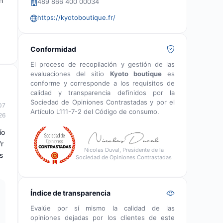
n
489 866 400 00034
https://kyotoboutique.fr/
Conformidad
El proceso de recopilación y gestión de las
evaluaciones del sitio
Kyoto boutique
es
conforme y corresponde a los requisitos de
calidad y transparencia definidos por la
Sociedad de Opiniones Contrastadas y por el
07
Artículo L111-7-2 del Código de consumo.
26
ío
r
Nicolas Duval, Presidente de la
s
Sociedad de Opiniones Contrastadas
Índice de transparencia
Evalúe por sí mismo la calidad de las
opiniones dejadas por los clientes de este