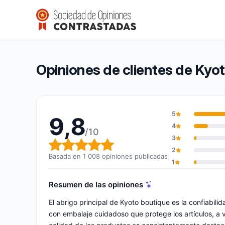
Kyoto boutique
9,8/10
(1 008 opiniones)
Calificación global: 9,8 de 10
Opiniones de clientes de Kyo
5
9,8
4
/10
3
Calificación global: 9,8 de 10
2
Basada en 1 008 opiniones publicadas
1
Resumen de las opiniones
El abrigo principal de Kyoto boutique es la confiabili
con embalaje cuidadoso que protege los artículos, a 