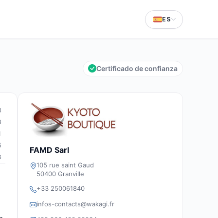
ES
Certificado de confianza
3
3
1
5
FAMD Sarl
6
105 rue saint Gaud
50400 Granville
+33 250061840
infos-contacts@wakagi.fr