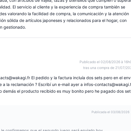
a, con artículos de vajilla, tazas y utensilios que cumplen o supera
dad. El servicio al cliente y la experiencia de compra también se
s valorando la facilidad de compra, la comunicación y la atención
ción sólida de artículos japoneses y relacionados para el hogar, con
en gestionado.
Publicado el 02/08/2026 à 16h
tras una compra de 21/07/20
tacts@wakagi.fr
El pedido y la factura incluía dos sets pero en el env
 a la reclamación ? Escribí un e-mail ayer a
infos-contacts@wakagi.f
 lo demás el producto recibido es muy bonito pero he pagado dos set
Publicada el 03/08/2026
 le confirmamos que el segundo juego será enviado hoy.