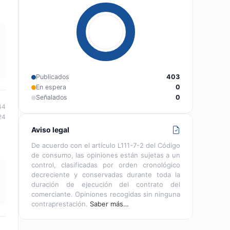
Publicados
403
En espera
0
Señalados
0
44
24
Aviso legal
De acuerdo con el artículo L111-7-2 del Código
de consumo, las opiniones están sujetas a un
control, clasificadas por orden cronológico
decreciente y conservadas durante toda la
duración de ejecución del contrato del
comerciante. Opiniones recogidas sin ninguna
contraprestación.
Saber más…