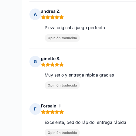
andrea Z.
A
Nota: 5 de 5
Pieza original a juego perfecta
Opinión traducida
ginette S.
G
Nota: 5 de 5
Muy serio y entrega rápida gracias
Opinión traducida
Forsain H.
F
Nota: 5 de 5
Excelente, pedido rápido, entrega rápida
Opinión traducida