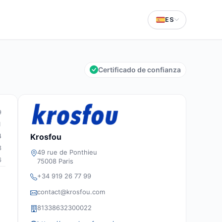
ES
Certificado de confianza
9
1
Krosfou
4
3
49 rue de Ponthieu
6
75008 Paris
+34 919 26 77 99
contact@krosfou.com
81338632300022