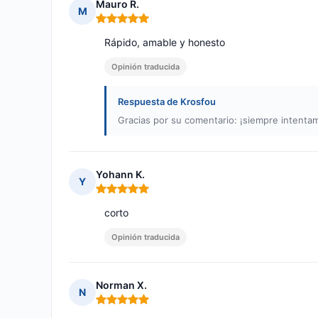
Mauro R.
M
Nota: 5 de 5
Rápido, amable y honesto
Opinión traducida
Respuesta de Krosfou
Gracias por su comentario: ¡siempre intentam
Yohann K.
Y
Nota: 5 de 5
corto
Opinión traducida
Norman X.
N
Nota: 5 de 5