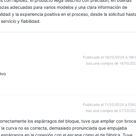
 con rapidez. El producto llega descrito con precisión, en buenas
ezas adecuadas para varios modelos y una clara información de
dad y la experiencia positiva en el proceso, desde la solicitud hast
ervicio y fiabilidad.
Publicado el 16/10/2024 à 18h
tras una compra de 14/10/20
ivo
Publicado el 11/10/2024 à 05h
tras una compra de 07/10/20
orrectamente los espárragos del bloque, tuve que ampliar con broca
la curva no es correcta, demasiado pronunciada que empujaba
e espárragos en la conexión con el escape como el de fábrica. Tuve