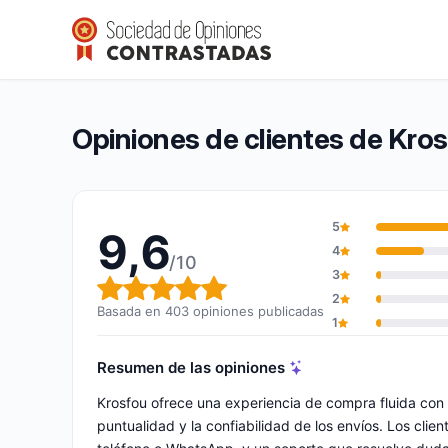
Krosfou
9,6/10
(403 opiniones)
Calificación global: 9,6 de 10
Opiniones de clientes de Kro
5
9,6
4
/10
3
Calificación global: 9,6 de 10
2
Basada en 403 opiniones publicadas
1
Resumen de las opiniones
Krosfou ofrece una experiencia de compra fluida con 
puntualidad y la confiabilidad de los envíos. Los clie