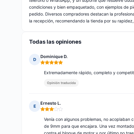
teléfono o WhatsApp, y un soporte que resuelve dudas
condiciones y bien empaquetado, con ejemplos de pi
pedido. Diversos compradores destacan la profesionali
la recepción, recomendando la tienda por su rapidez, s
Todas las opiniones
Dominique D.
D
Nota: 5 de 5
Extremadamente rápido, completo y competit
Opinión traducida
Ernesto L.
E
Nota: 3 de 5
Venía con algunos problemas, no acoplaban c
de 9mm para que encajara. Una vez montado 
contra el bloque de motor y por último no tra