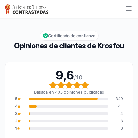
Krosfou
9,6/10
Calificación global: 9,6 de 10
Certificado de confianza
Opiniones de clientes de Krosfou
9,6
/10
Calificación global: 9,6
Basada en 403 opiniones publicadas
5
349
4
41
3
4
2
3
1
6