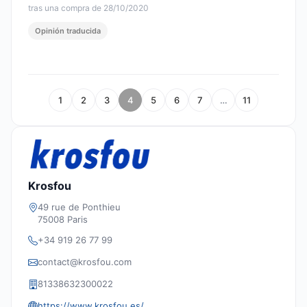
tras una compra de 28/10/2020
Opinión traducida
1
2
3
4
5
6
7
…
11
Krosfou
49 rue de Ponthieu
75008 Paris
+34 919 26 77 99
contact@krosfou.com
81338632300022
https://www.krosfou.es/