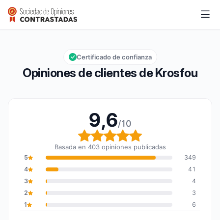
Krosfou
9,6/10
Calificación global: 9,6 de 10
Certificado de confianza
Opiniones de clientes de Krosfou
9,6
/10
Calificación global: 9,6
Basada en 403 opiniones publicadas
5
349
4
41
3
4
2
3
1
6