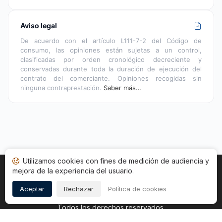
Aviso legal
De acuerdo con el artículo L111-7-2 del Código de
consumo, las opiniones están sujetas a un control,
clasificadas por orden cronológico decreciente y
conservadas durante toda la duración de ejecución del
contrato del comerciante. Opiniones recogidas sin
ninguna contraprestación.
Saber más…
Utilizamos cookies con fines de medición de audiencia y
mejora de la experiencia del usuario.
Inicio
Estado opiniones
Categorías
CGU
Cookies
Legal
Aceptar
Rechazar
Política de cookies
Copyright © 2026
Sociedad de Opiniones Contrastadas
.
Todos los derechos reservados.