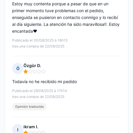
Estoy muy contenta porque a pesar de que en un
primer momento tuve problemas con el pedido,
enseguida se pusieron en contacto conmigo y lo recibí
al día siguiente. La atención ha sido maravillosa!!. Estoy
encantada♥️
Publicado el 30/08/2025 à 16h13
tras una compra de 22/08/2025
Özgür D.
Ö
Nota: 1 de 5
Todavía no he recibido mi pedido
Publicado el 29/08/2025 à 17h14
tras una compra de 22/08/2025
Opinión traducida
ikram I.
I