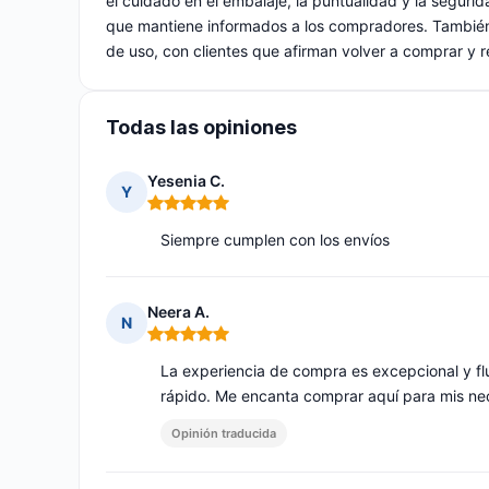
el cuidado en el embalaje, la puntualidad y la segurida
que mantiene informados a los compradores. También 
de uso, con clientes que afirman volver a comprar y 
Todas las opiniones
Yesenia C.
Y
Nota: 5 de 5
Siempre cumplen con los envíos
Neera A.
N
Nota: 5 de 5
La experiencia de compra es excepcional y flu
rápido. Me encanta comprar aquí para mis ne
Opinión traducida