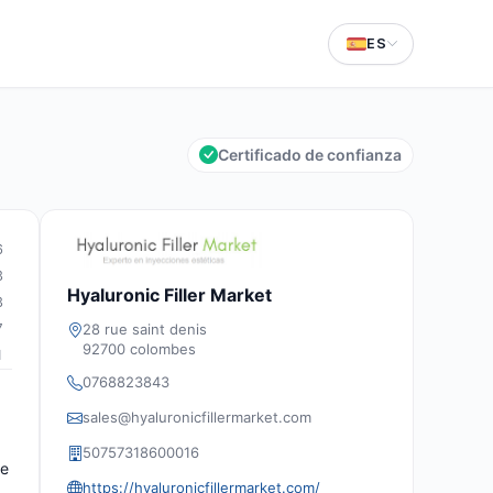
ES
Certificado de confianza
6
3
Hyaluronic Filler Market
3
28 rue saint denis
7
92700 colombes
1
0768823843
sales@hyaluronicfillermarket.com
50757318600016
te
https://hyaluronicfillermarket.com/