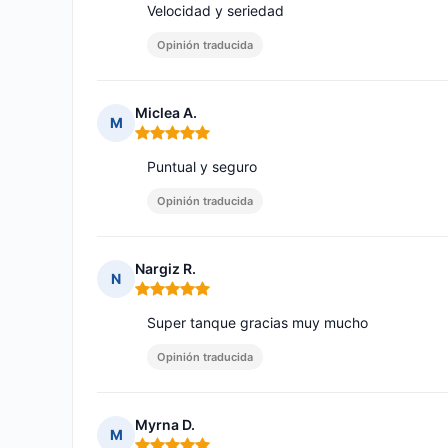
Velocidad y seriedad
Opinión traducida
Miclea A.
M
Nota: 5 de 5
Puntual y seguro
Opinión traducida
Nargiz R.
N
Nota: 5 de 5
Super tanque gracias muy mucho
Opinión traducida
Myrna D.
M