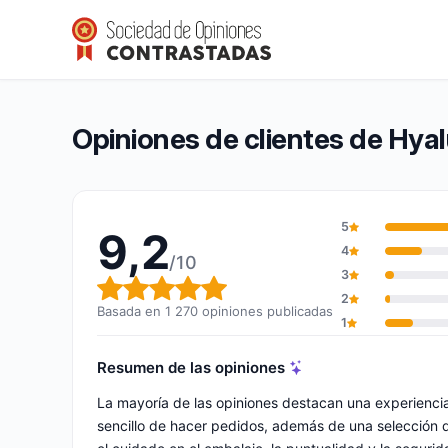
Hyaluronic Filler Market
9,2/10
(1 270 opiniones)
Calificación global: 9,2 de 10
Opiniones de clientes de Hyal
5
9,2
4
/10
3
Calificación global: 9,2 de 10
2
Basada en 1 270 opiniones publicadas
1
Resumen de las opiniones
La mayoría de las opiniones destacan una experienci
sencillo de hacer pedidos, además de una selección 