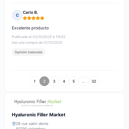
Carlo B.
C
Nota: 5 de 5
Excelente producto
Publicado el 03/10/2025 à 15h52
tras una compra de 01/10/2025
Opinión traducida
1
2
3
4
5
…
32
Hyaluronic Filler Market
28 rue saint denis
92700 colombes