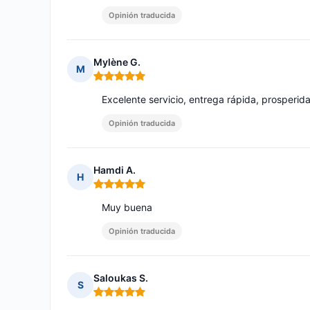
Opinión traducida
Mylène G.
M
Nota: 5 de 5
Excelente servicio, entrega rápida, prosperid
Opinión traducida
Hamdi A.
H
Nota: 5 de 5
Muy buena
Opinión traducida
Saloukas S.
S
Nota: 5 de 5