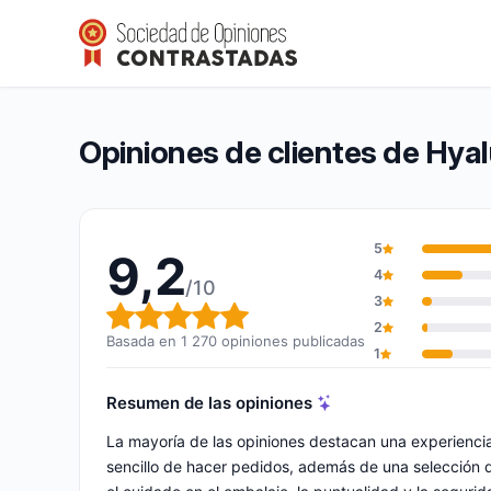
Hyaluronic Filler Market
9,2/10
(1 270 opiniones)
Calificación global: 9,2 de 10
Opiniones de clientes de Hyal
5
9,2
4
/10
3
Calificación global: 9,2 de 10
2
Basada en 1 270 opiniones publicadas
1
Resumen de las opiniones
La mayoría de las opiniones destacan una experienci
sencillo de hacer pedidos, además de una selección 