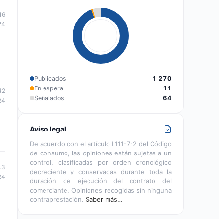
16
24
Publicados
1 270
En espera
11
42
Señalados
64
24
Aviso legal
De acuerdo con el artículo L111-7-2 del Código
de consumo, las opiniones están sujetas a un
control, clasificadas por orden cronológico
43
decreciente y conservadas durante toda la
24
duración de ejecución del contrato del
comerciante. Opiniones recogidas sin ninguna
contraprestación.
Saber más…