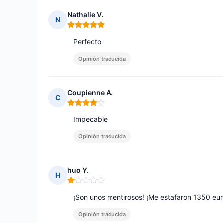
Nathalie V.
N
Nota: 5 de 5
Perfecto
Opinión traducida
Coupienne A.
C
Nota: 4 de 5
Impecable
Opinión traducida
huo Y.
H
Nota: 1 de 5
¡Son unos mentirosos! ¡Me estafaron 1350 eur
Opinión traducida