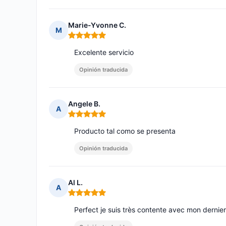
Marie-Yvonne C.
M
Nota: 5 de 5
Excelente servicio
Opinión traducida
Angele B.
A
Nota: 5 de 5
Producto tal como se presenta
Opinión traducida
Al L.
A
Nota: 5 de 5
Perfect je suis très contente avec mon dernie