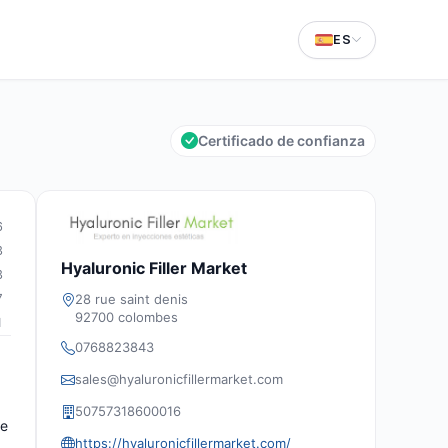
ES
Certificado de confianza
6
3
Hyaluronic Filler Market
3
28 rue saint denis
7
92700 colombes
1
0768823843
sales@hyaluronicfillermarket.com
50757318600016
te
https://hyaluronicfillermarket.com/