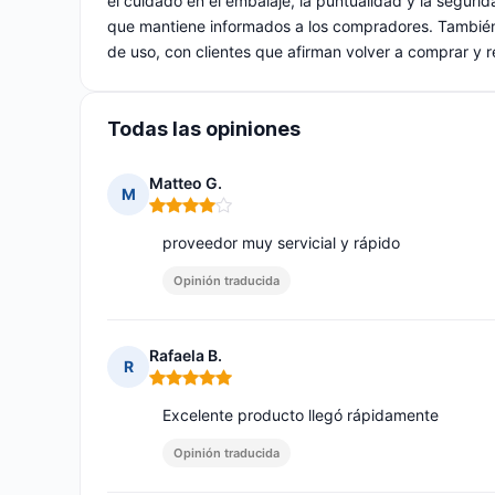
el cuidado en el embalaje, la puntualidad y la segurida
que mantiene informados a los compradores. También 
de uso, con clientes que afirman volver a comprar y 
Todas las opiniones
Matteo G.
M
Nota: 4 de 5
proveedor muy servicial y rápido
Opinión traducida
Rafaela B.
R
Nota: 5 de 5
Excelente producto llegó rápidamente
Opinión traducida