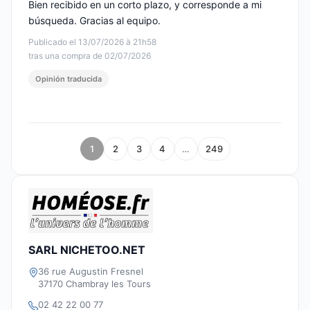
Bien recibido en un corto plazo, y corresponde a mi
búsqueda. Gracias al equipo.
Publicado el 13/07/2026 à 21h58
tras una compra de 02/07/2026
Opinión traducida
1
2
3
4
…
249
SARL NICHETOO.NET
36 rue Augustin Fresnel
37170 Chambray les Tours
02 42 22 00 77