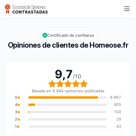
Homeose.fr
9,7/10
Calificación global: 9,7 de 10
Certificado de confianza
Opiniones de clientes de Homeose.fr
9,7
/10
Calificación global: 9,7
Basada en 9 944 opiniones publicadas
5
8 867
4
905
3
100
2
29
1
43