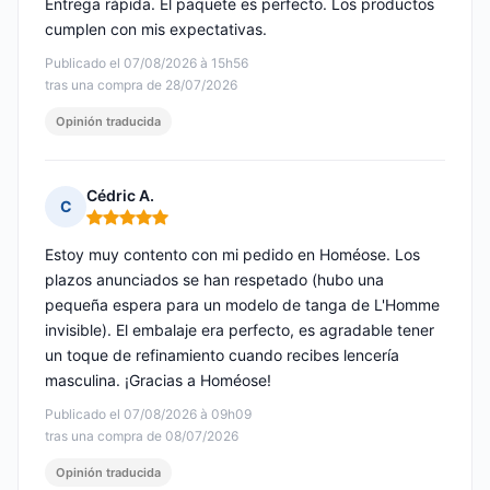
Entrega rápida. El paquete es perfecto. Los productos
cumplen con mis expectativas.
Publicado el 07/08/2026 à 15h56
tras una compra de 28/07/2026
Opinión traducida
Cédric A.
C
Nota: 5 de 5
Estoy muy contento con mi pedido en Homéose. Los
plazos anunciados se han respetado (hubo una
pequeña espera para un modelo de tanga de L'Homme
invisible). El embalaje era perfecto, es agradable tener
un toque de refinamiento cuando recibes lencería
masculina. ¡Gracias a Homéose!
Publicado el 07/08/2026 à 09h09
tras una compra de 08/07/2026
Opinión traducida