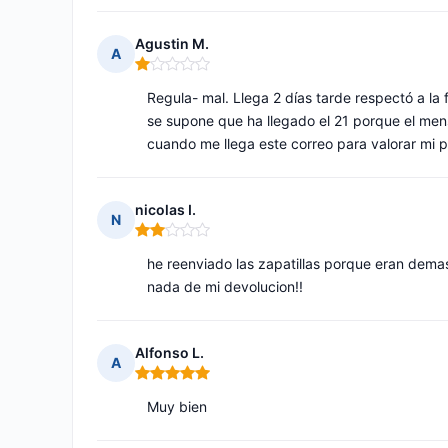
Agustin M.
A
Nota: 1 de 5
Regula- mal. Llega 2 días tarde respectó a la
se supone que ha llegado el 21 porque el men
cuando me llega este correo para valorar mi p
nicolas I.
N
Nota: 2 de 5
he reenviado las zapatillas porque eran demas
nada de mi devolucion!!
Alfonso L.
A
Nota: 5 de 5
Muy bien