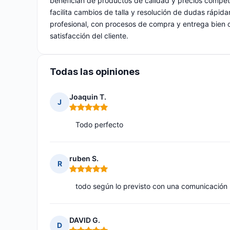
benefician de productos de calidad y precios competi
facilita cambios de talla y resolución de dudas rápi
profesional, con procesos de compra y entrega bien o
satisfacción del cliente.
Todas las opiniones
Joaquin T.
J
Nota: 5 de 5
Todo perfecto
ruben S.
R
Nota: 5 de 5
todo según lo previsto con una comunicación
DAVID G.
D