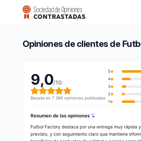
Futbol Factory
9,0/10
(7 386 opiniones)
Calificación global: 9,0 de 10
Opiniones de clientes de Futb
5
9,0
4
/10
3
Calificación global: 9,0 de 10
2
Basada en 7 386 opiniones publicadas
1
Resumen de las opiniones
Futbol Factory destaca por una entrega muy rápida y 
previsto, y con seguimiento claro que mantiene infor