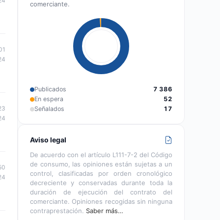
24
comerciante.
01
24
Publicados
7 386
En espera
52
23
Señalados
17
24
Aviso legal
De acuerdo con el artículo L111-7-2 del Código
de consumo, las opiniones están sujetas a un
50
control, clasificadas por orden cronológico
24
decreciente y conservadas durante toda la
duración de ejecución del contrato del
comerciante. Opiniones recogidas sin ninguna
contraprestación.
Saber más…