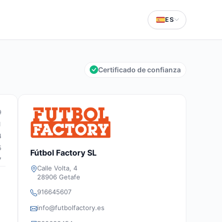
ES
Certificado de confianza
9
1
4
5
Fútbol Factory SL
7
Calle Volta, 4
28906 Getafe
916645607
info@futbolfactory.es