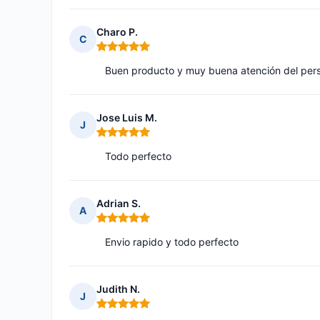
Charo P.
C
Nota: 5 de 5
Buen producto y muy buena atención del pers
Jose Luis M.
J
Nota: 5 de 5
Todo perfecto
Adrian S.
A
Nota: 5 de 5
Envio rapido y todo perfecto
Judith N.
J
Nota: 5 de 5