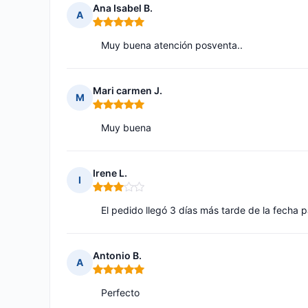
Ana Isabel B.
A
Nota: 5 de 5
Muy buena atención posventa..
Mari carmen J.
M
Nota: 5 de 5
Muy buena
Irene L.
I
Nota: 3 de 5
El pedido llegó 3 días más tarde de la fecha 
Antonio B.
A
Nota: 5 de 5
Perfecto