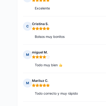
Nota: 5 de 5
Excelente
Cristina S.
C
Nota: 5 de 5
Bolsos muy bonitos
miguel M.
M
Nota: 4 de 5
Todo muy bien
Mariluz C.
M
Nota: 5 de 5
Todo correcto y muy rápido