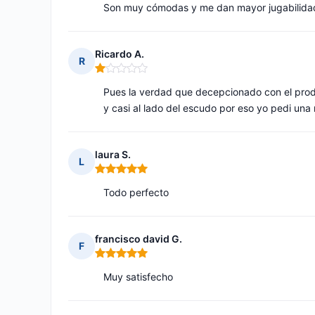
Son muy cómodas y me dan mayor jugabilida
Ricardo A.
R
Nota: 1 de 5
Pues la verdad que decepcionado con el prod
y casi al lado del escudo por eso yo pedi una
laura S.
L
Nota: 5 de 5
Todo perfecto
francisco david G.
F
Nota: 5 de 5
Muy satisfecho