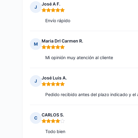
José A F.
J
Nota: 5 de 5
Envío rápido
Maria Drl Carmen R.
M
Nota: 5 de 5
Mi opinión muy atención al cliente
José Luis A.
J
Nota: 5 de 5
Pedido recibido antes del plazo indicado y el 
CARLOS S.
C
Nota: 4 de 5
Todo bien