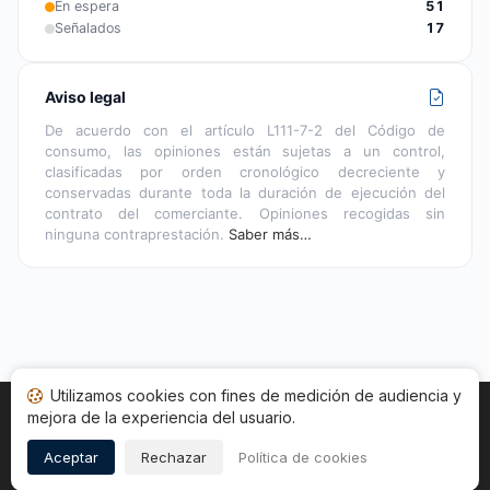
En espera
51
Señalados
17
Aviso legal
De acuerdo con el artículo L111-7-2 del Código de
consumo, las opiniones están sujetas a un control,
clasificadas por orden cronológico decreciente y
conservadas durante toda la duración de ejecución del
contrato del comerciante. Opiniones recogidas sin
ninguna contraprestación.
Saber más…
Utilizamos cookies con fines de medición de audiencia y
mejora de la experiencia del usuario.
Inicio
Estado opiniones
Categorías
CGU
Cookies
Legal
Aceptar
Rechazar
Política de cookies
Copyright © 2026
Sociedad de Opiniones Contrastadas
.