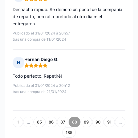
Nota: 5 de 5
Despacho rápido. Se demoro un poco fue la compañía
de reparto, pero al reportarlo al otro día m el
entregaron.
Publicado el 31/01/2024 à 20h57
tras una compra de 11/01/2024
Hernán Diego G.
H
Nota: 5 de 5
Todo perfecto. Repetiré!
Publicado el 31/01/2024 à 20h12
tras una compra de 21/01/2024
1
…
85
86
87
88
89
90
91
…
185