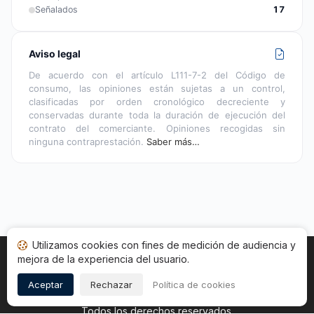
Señalados
17
Aviso legal
De acuerdo con el artículo L111-7-2 del Código de
consumo, las opiniones están sujetas a un control,
clasificadas por orden cronológico decreciente y
conservadas durante toda la duración de ejecución del
contrato del comerciante. Opiniones recogidas sin
ninguna contraprestación.
Saber más…
Utilizamos cookies con fines de medición de audiencia y
mejora de la experiencia del usuario.
Inicio
Estado opiniones
Categorías
CGU
Cookies
Legal
Aceptar
Rechazar
Política de cookies
Copyright © 2026
Sociedad de Opiniones Contrastadas
.
Todos los derechos reservados.