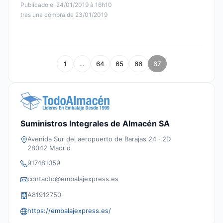
Publicado el 24/01/2019 à 16h10
tras una compra de 23/01/2019
1
…
64
65
66
67
Suministros Integrales de Almacén SA
Avenida Sur del aeropuerto de Barajas 24 · 2D
28042 Madrid
917481059
contacto@embalajexpress.es
A81912750
https://embalajexpress.es/