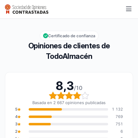
TodoAlmacén
8,3/10
Calificación global: 8,3 de 10
Certificado de confianza
Opiniones de clientes de
TodoAlmacén
8,3
/10
Calificación global: 8,3
Basada en 2 667 opiniones publicadas
5
1 132
4
769
3
751
2
6