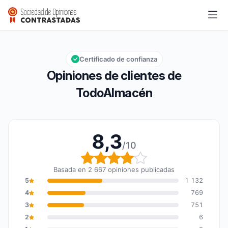
TodoAlmacén
8,3/10
Calificación global: 8,3 de 10
Certificado de confianza
Opiniones de clientes de
TodoAlmacén
8,3
/10
Calificación global: 8,3
Basada en 2 667 opiniones publicadas
5
1 132
4
769
3
751
2
6