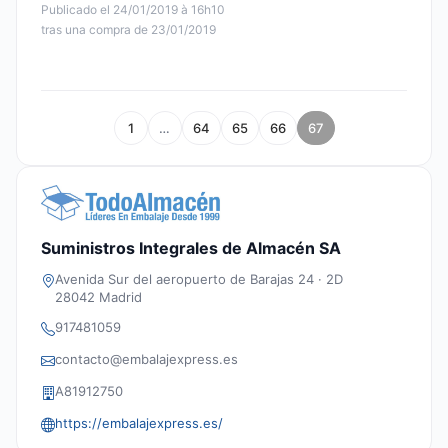
Publicado el 24/01/2019 à 16h10
tras una compra de 23/01/2019
1
…
64
65
66
67
Suministros Integrales de Almacén SA
Avenida Sur del aeropuerto de Barajas 24 · 2D
28042 Madrid
917481059
contacto@embalajexpress.es
A81912750
https://embalajexpress.es/