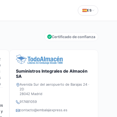
ES
Certificado de confianza
2
9
Suministros Integrales de Almacén
1
SA
6
Avenida Sur del aeropuerto de Barajas 24 ·
9
2D
28042 Madrid
917481059
os
contacto@embalajexpress.es
 y