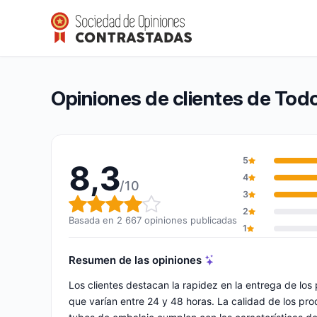
TodoAlmacén
8,3/10
(2 667 opiniones)
Calificación global: 8,3 de 10
Opiniones de clientes de To
5
8,3
4
/10
3
Calificación global: 8,3 de 10
2
Basada en 2 667 opiniones publicadas
1
Resumen de las opiniones
Los clientes destacan la rapidez en la entrega de los
que varían entre 24 y 48 horas. La calidad de los pr