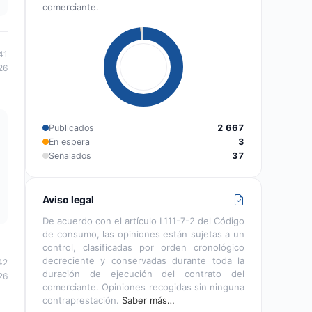
comerciante.
41
26
Publicados
2 667
En espera
3
Señalados
37
Aviso legal
De acuerdo con el artículo L111-7-2 del Código
de consumo, las opiniones están sujetas a un
control, clasificadas por orden cronológico
decreciente y conservadas durante toda la
42
duración de ejecución del contrato del
26
comerciante. Opiniones recogidas sin ninguna
contraprestación.
Saber más…