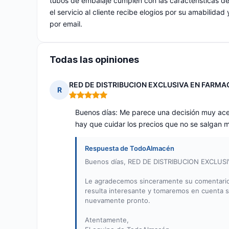
tubos de embalaje cumplen con las características de
el servicio al cliente recibe elogios por su amabilida
por email.
Todas las opiniones
RED DE DISTRIBUCION EXCLUSIVA EN FARMACIA
R
Nota: 5 de 5
Buenos días: Me parece una decisión muy acer
hay que cuidar los precios que no se salgan m
Respuesta de TodoAlmacén
Buenos días, RED DE DISTRIBUCION EXCLUSI
Le agradecemos sinceramente su comentario y
resulta interesante y tomaremos en cuenta s
nuevamente pronto.
Atentamente,