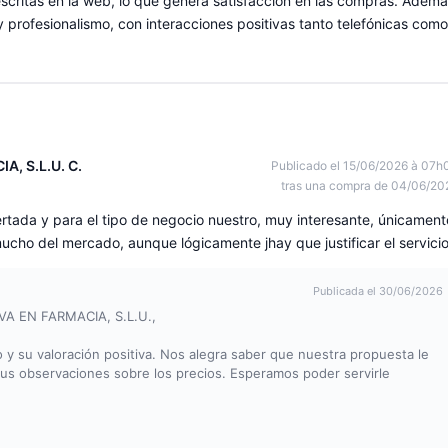
scritas en la web, lo que genera satisfacción en las compras. Ademá
d y profesionalismo, con interacciones positivas tanto telefónicas como
, S.L.U. C.
Publicado el 15/06/2026 à 07h
tras una compra de 04/06/20
tada y para el tipo de negocio nuestro, muy interesante, únicament
ucho del mercado, aunque lógicamente jhay que justificar el servicio
Publicada el 30/06/2026
VA EN FARMACIA, S.L.U.,
 su valoración positiva. Nos alegra saber que nuestra propuesta le
us observaciones sobre los precios. Esperamos poder servirle