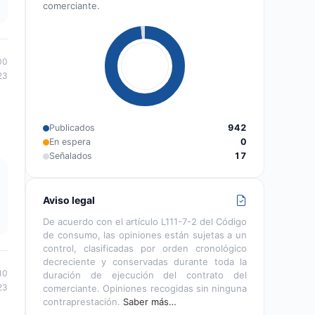
comerciante.
00
23
Publicados
942
En espera
0
Señalados
17
Aviso legal
De acuerdo con el artículo L111-7-2 del Código
de consumo, las opiniones están sujetas a un
control, clasificadas por orden cronológico
decreciente y conservadas durante toda la
10
duración de ejecución del contrato del
23
comerciante. Opiniones recogidas sin ninguna
contraprestación.
Saber más…