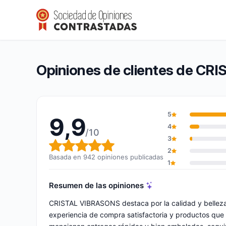
CRISTAL VIBRASONS
9,9/10
(942 opiniones)
Calificación global: 9,9 de 10
Opiniones de clientes de C
5
9,9
4
/10
3
Calificación global: 9,9 de 10
2
Basada en 942 opiniones publicadas
1
Resumen de las opiniones
CRISTAL VIBRASONS destaca por la calidad y belleza 
experiencia de compra satisfactoria y productos que c