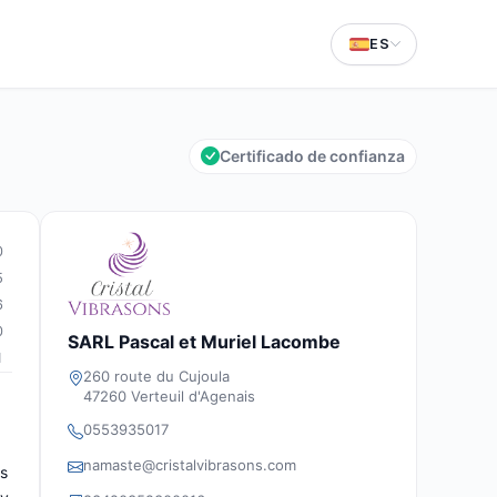
ES
Certificado de confianza
0
5
6
0
SARL Pascal et Muriel Lacombe
1
260 route du Cujoula
47260 Verteuil d'Agenais
0553935017
namaste@cristalvibrasons.com
es