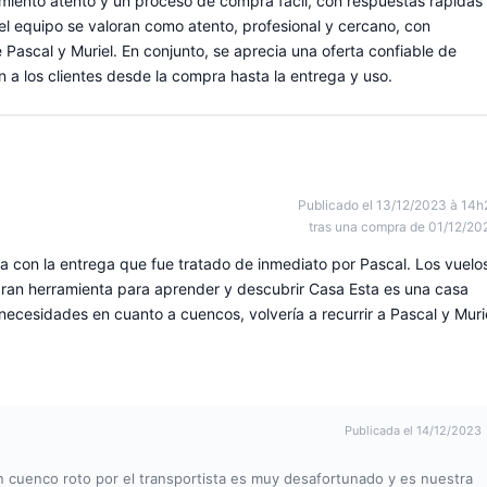
iento atento y un proceso de compra fácil, con respuestas rápidas
del equipo se valoran como atento, profesional y cercano, con
 Pascal y Muriel. En conjunto, se aprecia una oferta confiable de
a los clientes desde la compra hasta la entrega y uso.
Publicado el 13/12/2023 à 14h
tras una compra de 01/12/20
a con la entrega que fue tratado de inmediato por Pascal. Los vuelo
 gran herramienta para aprender y descubrir Casa Esta es una casa
necesidades en cuanto a cuencos, volvería a recurrir a Pascal y Muri
Publicada el 14/12/2023
n cuenco roto por el transportista es muy desafortunado y es nuestra