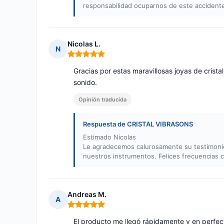
responsabilidad ocuparnos de este accidente
Nicolas L.
N
Nota: 5 de 5
Gracias por estas maravillosas joyas de cris
sonido.
Opinión traducida
Respuesta de CRISTAL VIBRASONS
Estimado Nicolas
Le agradecemos calurosamente su testimoni
nuestros instrumentos. Felices frecuencias cr
Andreas M.
A
Nota: 5 de 5
El producto me llegó rápidamente y en perfect