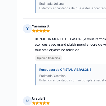
Estimada Juliana,
Estamos encantados de que estés encantada.
Yasmina B.
Y
Nota: 5 de 5
BONJOUR MURIEL ET PASCAL je vous rermcie d
etoil ces avec grand plaisir merci encore de v
tout amitieryasmine adelaide
Opinión traducida
Respuesta de CRISTAL VIBRASONS
Estimada Yasmina,
Estamos encantados con su completa satisfacc
Ursula S.
U
Nota: 5 de 5