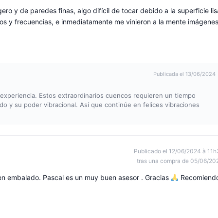
ro y de paredes finas, algo difícil de tocar debido a la superficie lis
onos y frecuencias, e inmediatamente me vinieron a la mente imágene
Publicada el 13/06/2024
 experiencia. Estos extraordinarios cuencos requieren un tiempo
do y su poder vibracional. Así que continúe en felices vibraciones
Publicado el 12/06/2024 à 11h
tras una compra de 05/06/20
ien embalado. Pascal es un muy buen asesor . Gracias
Recomiend