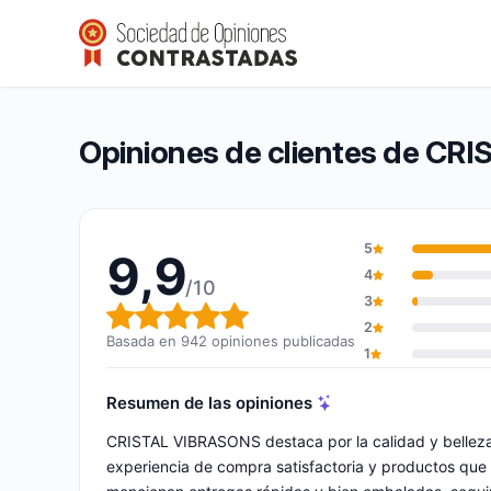
CRISTAL VIBRASONS
9,9/10
(942 opiniones)
Calificación global: 9,9 de 10
Opiniones de clientes de C
5
9,9
4
/10
3
Calificación global: 9,9 de 10
2
Basada en 942 opiniones publicadas
1
Resumen de las opiniones
CRISTAL VIBRASONS destaca por la calidad y belleza 
experiencia de compra satisfactoria y productos que c