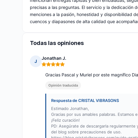
mencionan entregas rápidas y bien embaladas, seguim
precisas a las preguntas. El servicio y la dedicación 
menciones a la pasión, honestidad y disponibilidad de
cuencos y diapasones de alta calidad que acompañan 
Todas las opiniones
Jonathan J.
J
Nota: 5 de 5
Gracias Pascal y Muriel por este magnífico D
Opinión traducida
Respuesta de CRISTAL VIBRASONS
Estimado Jonathan,
Gracias por sus amables palabras. Estamos en
¡Feliz curación!
PD: Asegúrate de descargarla regularmente y 
del blog sobre precauciones de uso.
https://blog.cristalvibrasons.com/guide-prat