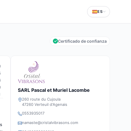
ES
Certificado de confianza
0
5
6
0
SARL Pascal et Muriel Lacombe
1
260 route du Cujoula
47260 Verteuil d'Agenais
0553935017
namaste@cristalvibrasons.com
es