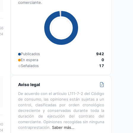
comerciante.
56
24
Publicados
942
En espera
0
Señalados
17
Aviso legal
De acuerdo con el artículo L111-7-2 del Código
de consumo, las opiniones están sujetas a un
control, clasificadas por orden cronológico
decreciente y conservadas durante toda la
duración de ejecución del contrato del
comerciante. Opiniones recogidas sin ninguna
00
contraprestación.
Saber más…
24