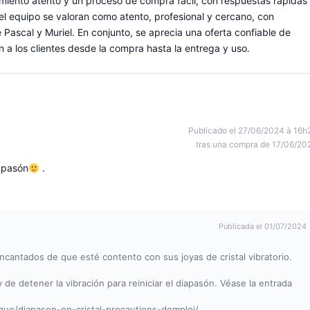
iento atento y un proceso de compra fácil, con respuestas rápidas
del equipo se valoran como atento, profesional y cercano, con
 Pascal y Muriel. En conjunto, se aprecia una oferta confiable de
a los clientes desde la compra hasta la entrega y uso.
Publicado el 27/06/2024 à 16h
tras una compra de 17/06/20
iapasón
.
Publicada el 01/07/2024
cantados de que esté contento con sus joyas de cristal vibratorio.
de detener la vibración para reiniciar el diapasón. Véase la entrada
ique/diapason-en-cristal-precautions-demploi/