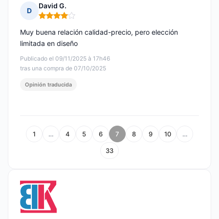
David G.
D
Nota: 4 de 5
Muy buena relación calidad-precio, pero elección
limitada en diseño
Publicado el 09/11/2025 à 17h46
tras una compra de 07/10/2025
Opinión traducida
1
…
4
5
6
7
8
9
10
…
33