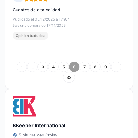
Nota: 5 de 5
Guantes de alta calidad
Publicado el 05/12/2025 à 17h04
tras una compra de 17/11/2025
Opinión traducida
1
…
3
4
5
6
7
8
9
…
33
BKeeper International
15 bis rue des Croisy