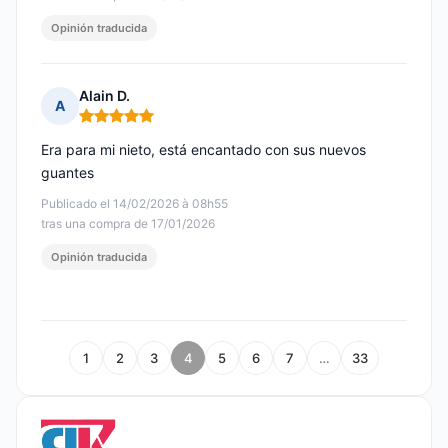
Opinión traducida
Alain D.
A
Nota: 5 de 5
Era para mi nieto, está encantado con sus nuevos
guantes
Publicado el 14/02/2026 à 08h55
tras una compra de 17/01/2026
Opinión traducida
1
2
3
4
5
6
7
…
33