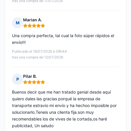
tras una compra de 11/07/2026
Marian A.
M
Nota: 5 de 5
Una compra perfecta, tal cual la foto súper rápidos el
envío!!!
Publicado el 18/07/2026 à 08h44
tras una compra de 12/07/2026
Pilar B.
P
Nota: 5 de 5
Buenos decir que me han tratado genial desde aquí
quiero dales las gracias porqué la empresa de
transporte estravio mi envío y ha hechoo imposible por
solucionarlo.Teneis una clienta fija.son muy
recomendables los de vives de la cortada,os haré
publicidad, Un saludo