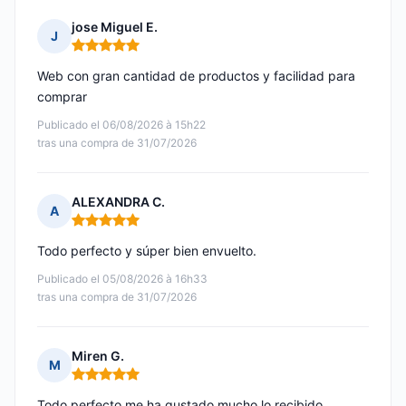
jose Miguel E.
J
Nota: 5 de 5
Web con gran cantidad de productos y facilidad para
comprar
Publicado el 06/08/2026 à 15h22
tras una compra de 31/07/2026
ALEXANDRA C.
A
Nota: 5 de 5
Todo perfecto y súper bien envuelto.
Publicado el 05/08/2026 à 16h33
tras una compra de 31/07/2026
Miren G.
M
Nota: 5 de 5
Todo perfecto me ha gustado mucho lo recibido