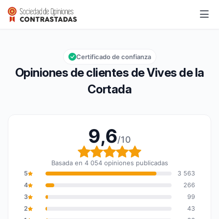
Vives de la Cortada
9,6/10
Calificación global: 9,6 de 10
Certificado de confianza
Opiniones de clientes de Vives de la
Cortada
9,6
/10
Calificación global: 9,6
Basada en 4 054 opiniones publicadas
5
3 563
4
266
3
99
2
43