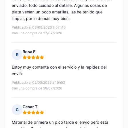
enviado, todo cuidado al detalle. Algunas cosas de
plata venían un poco amarillas, las he tenido que
limpiar, por lo demás muy bien,
Publicado el 03/08/2026 à 07h16
tras una compra de 27/07/2026
Rosa F.
R
Nota: 5 de 5
Estoy muy contenta con el servicio y la rapidez del
envió.
Publicado el 02/08/2026 à 15h53
tras una compra de 28/07/2026
Cesar T.
C
Nota: 5 de 5
Material de primera un picó tarde el envio però està