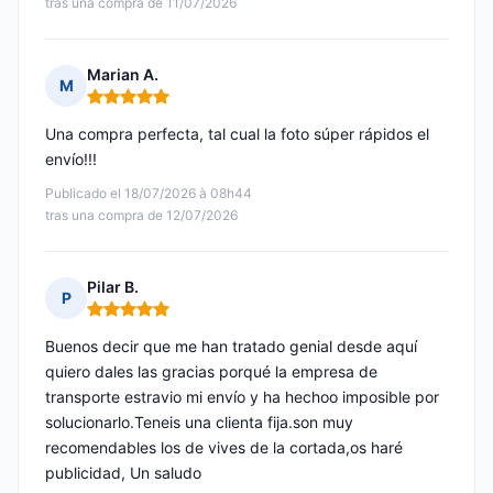
tras una compra de 11/07/2026
Marian A.
M
Nota: 5 de 5
Una compra perfecta, tal cual la foto súper rápidos el
envío!!!
Publicado el 18/07/2026 à 08h44
tras una compra de 12/07/2026
Pilar B.
P
Nota: 5 de 5
Buenos decir que me han tratado genial desde aquí
quiero dales las gracias porqué la empresa de
transporte estravio mi envío y ha hechoo imposible por
solucionarlo.Teneis una clienta fija.son muy
recomendables los de vives de la cortada,os haré
publicidad, Un saludo