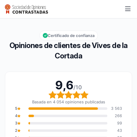
Vives de la Cortada
9,6/10
Calificación global: 9,6 de 10
Certificado de confianza
Opiniones de clientes de Vives de la
Cortada
9,6
/10
Calificación global: 9,6
Basada en 4 054 opiniones publicadas
5
3 563
4
266
3
99
2
43