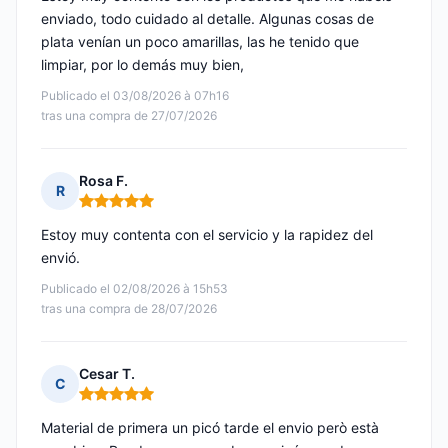
enviado, todo cuidado al detalle. Algunas cosas de
plata venían un poco amarillas, las he tenido que
limpiar, por lo demás muy bien,
Publicado el 03/08/2026 à 07h16
tras una compra de 27/07/2026
Rosa F.
R
Nota: 5 de 5
Estoy muy contenta con el servicio y la rapidez del
envió.
Publicado el 02/08/2026 à 15h53
tras una compra de 28/07/2026
Cesar T.
C
Nota: 5 de 5
Material de primera un picó tarde el envio però està