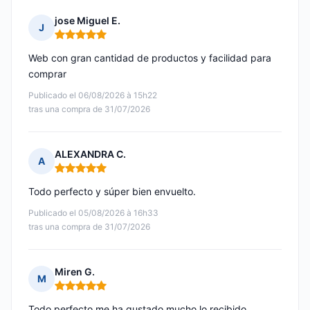
jose Miguel E.
J
Nota: 5 de 5
Web con gran cantidad de productos y facilidad para
comprar
Publicado el 06/08/2026 à 15h22
tras una compra de 31/07/2026
ALEXANDRA C.
A
Nota: 5 de 5
Todo perfecto y súper bien envuelto.
Publicado el 05/08/2026 à 16h33
tras una compra de 31/07/2026
Miren G.
M
Nota: 5 de 5
Todo perfecto me ha gustado mucho lo recibido