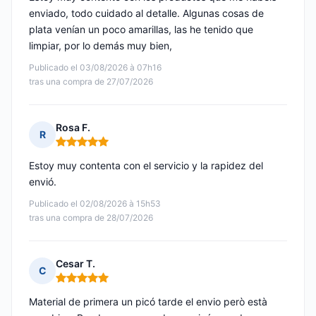
enviado, todo cuidado al detalle. Algunas cosas de
plata venían un poco amarillas, las he tenido que
limpiar, por lo demás muy bien,
Publicado el 03/08/2026 à 07h16
tras una compra de 27/07/2026
Rosa F.
R
Nota: 5 de 5
Estoy muy contenta con el servicio y la rapidez del
envió.
Publicado el 02/08/2026 à 15h53
tras una compra de 28/07/2026
Cesar T.
C
Nota: 5 de 5
Material de primera un picó tarde el envio però està