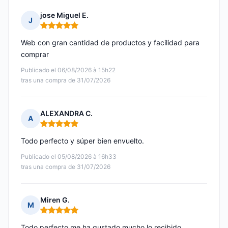
jose Miguel E.
J
Nota: 5 de 5
Web con gran cantidad de productos y facilidad para
comprar
Publicado el 06/08/2026 à 15h22
tras una compra de 31/07/2026
ALEXANDRA C.
A
Nota: 5 de 5
Todo perfecto y súper bien envuelto.
Publicado el 05/08/2026 à 16h33
tras una compra de 31/07/2026
Miren G.
M
Nota: 5 de 5
Todo perfecto me ha gustado mucho lo recibido