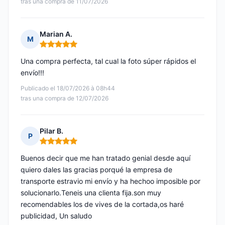
tras una compra de 11/07/2026
Marian A.
M
Nota: 5 de 5
Una compra perfecta, tal cual la foto súper rápidos el
envío!!!
Publicado el 18/07/2026 à 08h44
tras una compra de 12/07/2026
Pilar B.
P
Nota: 5 de 5
Buenos decir que me han tratado genial desde aquí
quiero dales las gracias porqué la empresa de
transporte estravio mi envío y ha hechoo imposible por
solucionarlo.Teneis una clienta fija.son muy
recomendables los de vives de la cortada,os haré
publicidad, Un saludo