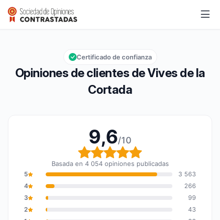
Vives de la Cortada
9,6/10
Calificación global: 9,6 de 10
Certificado de confianza
Opiniones de clientes de Vives de la
Cortada
9,6
/10
Calificación global: 9,6
Basada en 4 054 opiniones publicadas
5
3 563
4
266
3
99
2
43