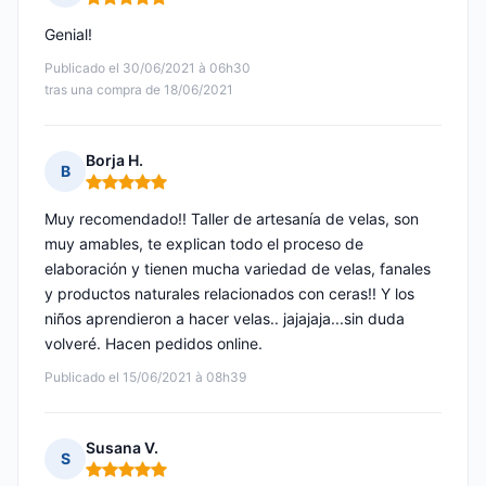
Nota: 5 de 5
Genial!
Publicado el 30/06/2021 à 06h30
tras una compra de 18/06/2021
Borja H.
B
Nota: 5 de 5
Muy recomendado!! Taller de artesanía de velas, son
muy amables, te explican todo el proceso de
elaboración y tienen mucha variedad de velas, fanales
y productos naturales relacionados con ceras!! Y los
niños aprendieron a hacer velas.. jajajaja...sin duda
volveré. Hacen pedidos online.
Publicado el 15/06/2021 à 08h39
Susana V.
S
Nota: 5 de 5