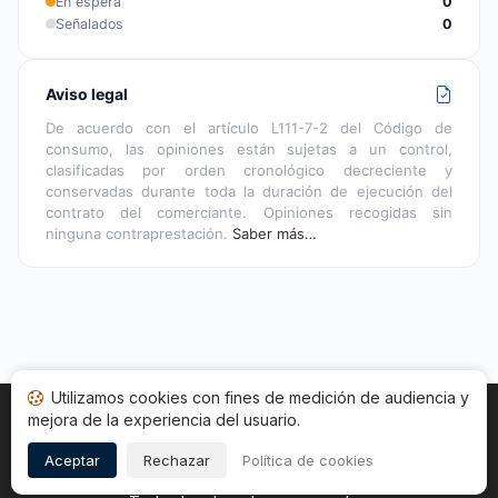
En espera
0
Señalados
0
Aviso legal
De acuerdo con el artículo L111-7-2 del Código de
consumo, las opiniones están sujetas a un control,
clasificadas por orden cronológico decreciente y
conservadas durante toda la duración de ejecución del
contrato del comerciante. Opiniones recogidas sin
ninguna contraprestación.
Saber más…
Utilizamos cookies con fines de medición de audiencia y
mejora de la experiencia del usuario.
Inicio
Estado opiniones
Categorías
CGU
Cookies
Legal
Aceptar
Rechazar
Política de cookies
Copyright © 2026
Sociedad de Opiniones Contrastadas
.