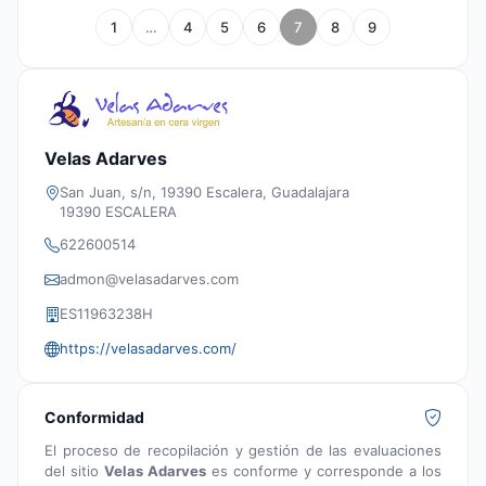
1
…
4
5
6
7
8
9
Velas Adarves
San Juan, s/n, 19390 Escalera, Guadalajara
19390 ESCALERA
622600514
admon@velasadarves.com
ES11963238H
https://velasadarves.com/
Conformidad
El proceso de recopilación y gestión de las evaluaciones
del sitio
Velas Adarves
es conforme y corresponde a los