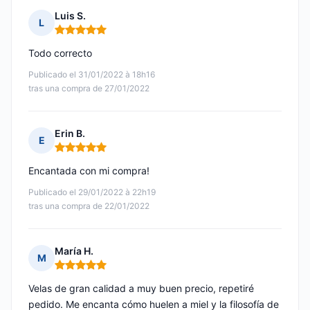
Luis S.
L
Nota: 5 de 5
Todo correcto
Publicado el 31/01/2022 à 18h16
tras una compra de 27/01/2022
Erin B.
E
Nota: 5 de 5
Encantada con mi compra!
Publicado el 29/01/2022 à 22h19
tras una compra de 22/01/2022
María H.
M
Nota: 5 de 5
Velas de gran calidad a muy buen precio, repetiré
pedido. Me encanta cómo huelen a miel y la filosofía de