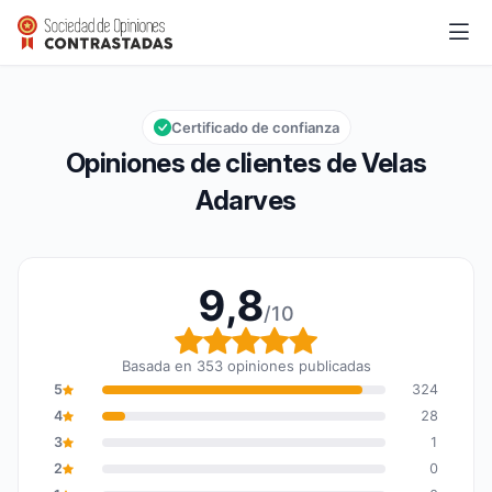
Velas Adarves
9,8/10
Calificación global: 9,8 de 10
Certificado de confianza
Opiniones de clientes de Velas
Adarves
9,8
/10
Calificación global: 9,8
Basada en 353 opiniones publicadas
5
324
4
28
3
1
2
0