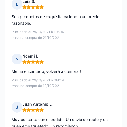
Luis S.
L
Nota: 5 de 5
Son productos de exquisita calidad a un precio
razonable.
Publicado el 29/10/2021 à 19h04
tras una compra de 21/10/2021
Noemi I.
N
Nota: 5 de 5
Me ha encantado, volveré a comprar!
Publicado el 29/10/2021 à 08h19
tras una compra de 19/10/2021
Juan Antonio L.
J
Nota: 5 de 5
Muy contento con el pedido. Un envío correcto y un
buen empaquetado. Lo recomiendo.