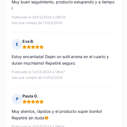
Muy buen seguimiento, producto estupendo y a tiempo
!
Publicado el 24/03/2024 à 08h32
tras una compra de 13/03/2024
Eva B.
E
Nota: 5 de 5
Estoy encantada! Dejan un sutil aroma en el cuarto y
duran muchísimo! Repetiré seguro.
Publicado el 10/03/2024 à 19h47
tras una compra de 03/03/2024
Paula G.
P
Nota: 5 de 5
Muy atentos, rápidos y el producto super bonito!
Repetiré sin duda
Publicado el 10/03/2024 à 18h14