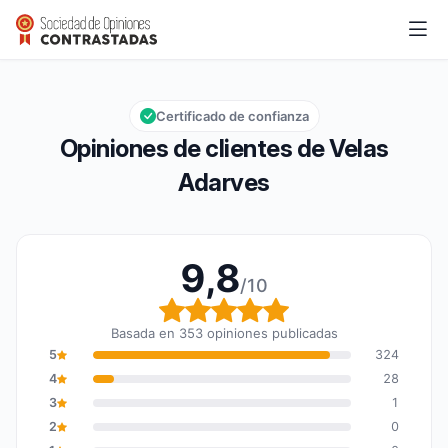
Velas Adarves
9,8/10
Calificación global: 9,8 de 10
Certificado de confianza
Opiniones de clientes de Velas
Adarves
9,8
/10
Calificación global: 9,8
Basada en 353 opiniones publicadas
5
324
4
28
3
1
2
0