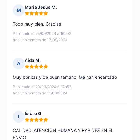
Maria Jesús M.
M
Nota: 5 de 5
Todo muy bien. Gracias
Publicado el 26/09/2024 à 16h03
tras una compra de 17/09/2024
Aida M.
A
Nota: 5 de 5
Muy bonitas y de buen tamaño. Me han encantado
Publicado el 20/09/2024 à 17h53
tras una compra de 11/09/2024
Isidro G.
I
Nota: 5 de 5
CALIDAD, ATENCION HUMANA Y RAPIDEZ EN EL
ENVIO