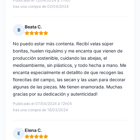
Publicado el 12/04/2024 à 17h07
tras una compra de 02/04/2024
Beata C.
B
Nota: 5 de 5
No puedo estar más contenta. Recibí velas súper
bonitas, huelen riquísimo y me encanta que vienen de
producción sostenible, cuidando las abejas, el
medioambiente, sin plásticos, y todo hecha a mano. Me
encanta especialmente el detallito de que recogen las
florecitas del campo, las secan y las usan para decorar
algunas de las piezas. Me tienen enamorada. Muchas
gracias por su dedicación y autenticidad!
Publicado el 07/04/2024 à 12h05
tras una compra de 16/03/2024
Elena C.
E
Nota: 5 de 5