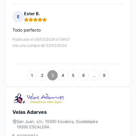
Ester B.
E
Nota: 5 de 5
Todo perfecto
Publicado el 09/03/2024 à 09h57
tras una compra de 02/03/2024
1
2
3
4
5
6
…
9
Velas Adarves
San Juan, s/n, 19390 Escalera, Guadalajara
19390 ESCALERA
622600514