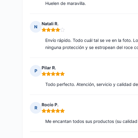
Huelen de maravilla.
Natali R.
N
Nota: 4 de 5
Envío rápido. Todo cuál tal se ve en la foto. 
ninguna protección y se estropean del roce c
Pilar R.
P
Nota: 5 de 5
Todo perfecto. Atención, servicio y calidad de
Rocío P.
R
Nota: 5 de 5
Me encantan todos sus productos (su calidad y