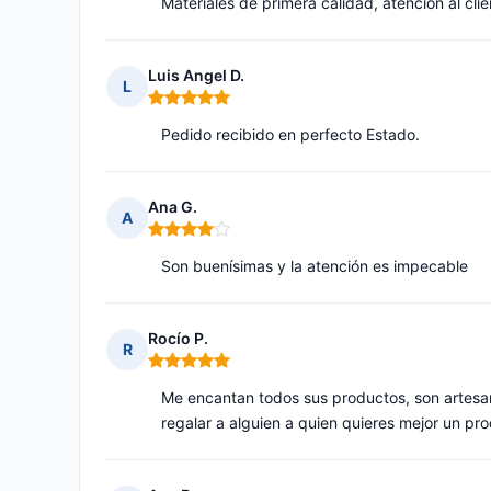
Materiales de primera calidad, atención al cli
Luis Angel D.
L
Nota: 5 de 5
Pedido recibido en perfecto Estado.
Ana G.
A
Nota: 4 de 5
Son buenísimas y la atención es impecable
Rocío P.
R
Nota: 5 de 5
Me encantan todos sus productos, son artesana
regalar a alguien a quien quieres mejor un p