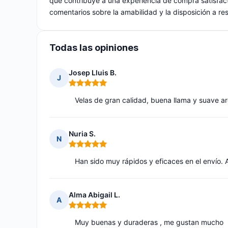
que contribuye a una experiencia de compra satisfacto
comentarios sobre la amabilidad y la disposición a re
Todas las opiniones
Josep Lluis B.
J
Nota: 5 de 5
Velas de gran calidad, buena llama y suave a
Nuria S.
N
Nota: 5 de 5
Han sido muy rápidos y eficaces en el envío. 
Alma Abigail L.
A
Nota: 5 de 5
Muy buenas y duraderas , me gustan mucho