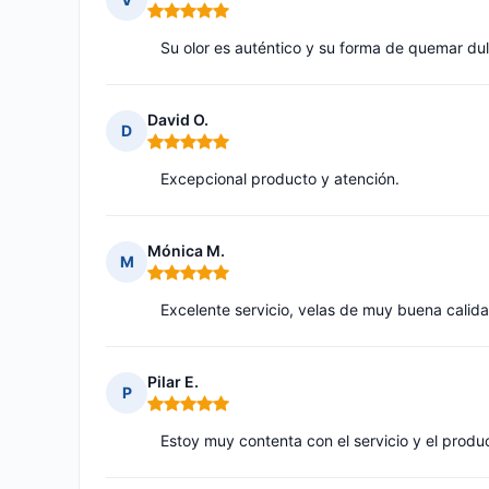
Nota: 5 de 5
Su olor es auténtico y su forma de quemar dulc
David O.
D
Nota: 5 de 5
Excepcional producto y atención.
Mónica M.
M
Nota: 5 de 5
Excelente servicio, velas de muy buena calid
Pilar E.
P
Nota: 5 de 5
Estoy muy contenta con el servicio y el produ