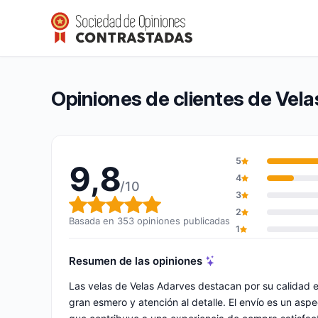
Velas Adarves
9,8/10
(353 opiniones)
Calificación global: 9,8 de 10
Opiniones de clientes de Vel
5
9,8
4
/10
3
Calificación global: 9,8 de 10
2
Basada en 353 opiniones publicadas
1
Resumen de las opiniones
Las velas de Velas Adarves destacan por su calidad
gran esmero y atención al detalle. El envío es un asp