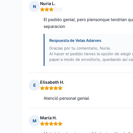
Nuria L.
N
Nota: 3 de 5
El pedido genial, pero piensonque tendrian qu
separacion
Respuesta de Velas Adarves
Gracias por tu comentario, Nuria.
Al hacer el pedido tienes la opción de elegir
papel a modo de envoltorio, quedando así cad
Elisabeth H.
E
Nota: 5 de 5
Atenció personal genial.
María H.
M
Nota: 5 de 5