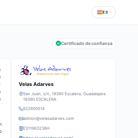
ES
Certificado de confianza
4
8
Velas Adarves
1
0
San Juan, s/n, 19390 Escalera, Guadalajara
19390 ESCALERA
0
622600514
admon@velasadarves.com
n
ES11963238H
o
https://velasadarves.com/