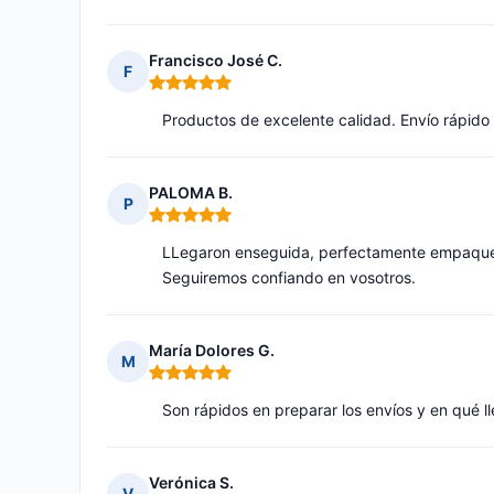
Francisco José C.
F
Nota: 5 de 5
Productos de excelente calidad. Envío rápid
PALOMA B.
P
Nota: 5 de 5
LLegaron enseguida, perfectamente empaqueta
Seguiremos confiando en vosotros.
María Dolores G.
M
Nota: 5 de 5
Son rápidos en preparar los envíos y en qué l
Verónica S.
V