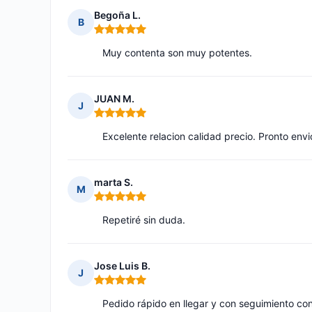
Begoña L.
B
Nota: 5 de 5
Muy contenta son muy potentes.
JUAN M.
J
Nota: 5 de 5
Excelente relacion calidad precio. Pronto envi
marta S.
M
Nota: 5 de 5
Repetiré sin duda.
Jose Luis B.
J
Nota: 5 de 5
Pedido rápido en llegar y con seguimiento cons