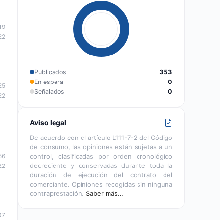
19
22
Publicados
353
En espera
0
25
Señalados
0
22
Aviso legal
De acuerdo con el artículo L111-7-2 del Código
de consumo, las opiniones están sujetas a un
control, clasificadas por orden cronológico
56
decreciente y conservadas durante toda la
22
duración de ejecución del contrato del
comerciante. Opiniones recogidas sin ninguna
contraprestación.
Saber más…
07